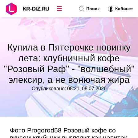
☰
KR-DIZ.RU
Поиск
Кабинет
Новости
»
Купила в Пятерочке новинку
Топ новостей
»
лета: клубничный кофе
"Розовый Раф" - "волшебный"
Рубрики
»
элексир, а не вонючая жира
Правила
»
Опубликовано: 08:21, 08.07.2026
Контакт
»
Фото Progorod58 Розовый кофе со
вкусом клубники выглядит как напиток