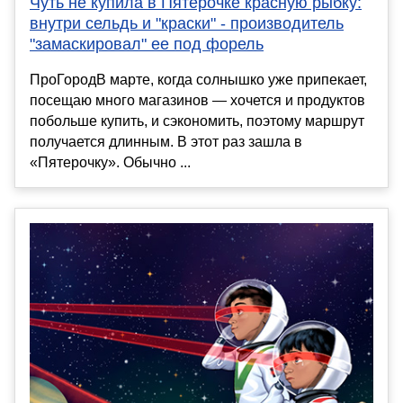
Чуть не купила в Пятерочке красную рыбку:
внутри сельдь и "краски" - производитель
"замаскировал" ее под форель
ПроГородВ марте, когда солнышко уже припекает,
посещаю много магазинов — хочется и продуктов
побольше купить, и сэкономить, поэтому маршрут
получается длинным. В этот раз зашла в
«Пятерочку». Обычно ...