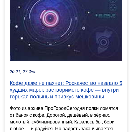
20:21, 27 Фев
Кофе даже не пахнет: Роскачество назвало 5
худших марок растворимого кофе — внутри
горькая полынь и привкус мешковины
Фото из архива ПроГородСегодня полки ломятся
от банок с кофе. Дорогой, дешёвый, в зёрнах,
молотый, сублимированный. Казалось бы, бери
любое — и радуйся. Но радость заканчивается