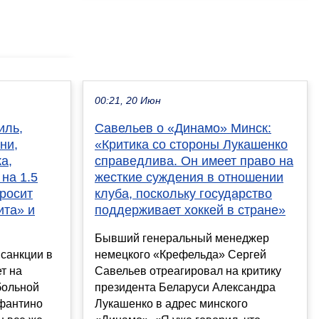
00:21, 20 Июн
иль,
Савельев о «Динамо» Минск:
ни,
«Критика со стороны Лукашенко
а,
справедлива. Он имеет право на
на 1.5
жесткие суждения в отношении
росит
клуба, поскольку государство
ита» и
поддерживает хоккей в стране»
Бывший генеральный менеджер
 санкции в
немецкого «Крефельда» Сергей
т на
Савельев отреагировал на критику
больной
президента Беларуси Александра
фантино
Лукашенко в адрес минского