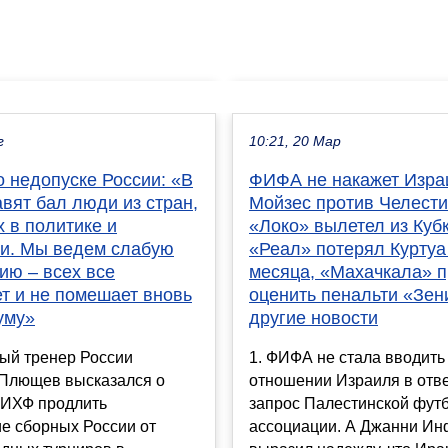
г
10:21, 20 Мар
 недопуске России: «В
ФИФА не накажет Изра
вят бал люди из стран,
Мойзес против Челести
 в политике и
«Локо» вылетел из Кубк
и. Мы ведем слабую
«Реал» потерял Куртуа 
ию – всех все
месяца, «Махачкала» п
т и не помешает вновь
оценить пенальти «Зен
уму»
другие новости
ый тренер России
1. ФИФА не стала вводить
Плющев высказался о
отношении Израиля в отве
ИХФ продлить
запрос Палестинской фут
е сборных России от
ассоциации. А Джанни Ин