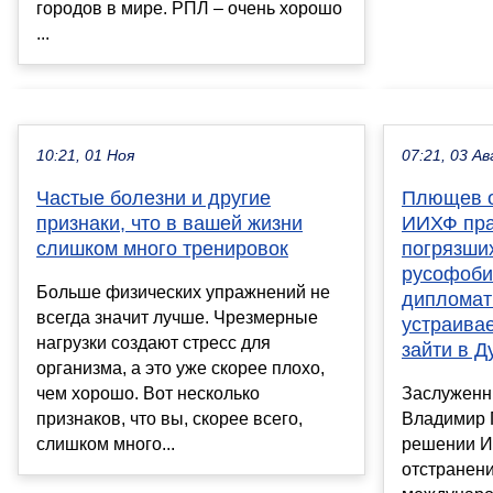
городов в мире. РПЛ – очень хорошо
...
10:21, 01 Ноя
07:21, 03 Ав
Частые болезни и другие
Плющев о
признаки, что в вашей жизни
ИИХФ пра
слишком много тренировок
погрязших
русофоби
Больше физических упражнений не
дипломат
всегда значит лучше. Чрезмерные
устраивае
нагрузки создают стресс для
зайти в Д
организма, а это уже скорее плохо,
чем хорошо. Вот несколько
Заслуженн
признаков, что вы, скорее всего,
Владимир 
слишком много...
решении И
отстранени