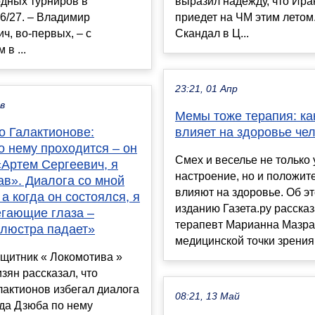
дных турниров в
выразил надежду, что Ира
6/27. – Владимир
приедет на ЧМ этим летом.
ч, во-первых, – с
Скандал в Ц...
в ...
23:21, 01 Апр
ев
Мемы тоже терапия: ка
о Галактионове:
влияет на здоровье че
о нему проходится – он
Смех и веселье не только
«Артем Сергеевич, я
настроение, но и положит
ав». Диалога со мной
влияют на здоровье. Об э
 а когда он состоялся, я
изданию Газета.ру рассказ
егающие глаза –
терапевт Марианна Мазра
 люстра падает»
медицинской точки зрения 
щитник « Локомотива »
зян рассказал, что
актионов избегал диалога
08:21, 13 Май
гда Дзюба по нему