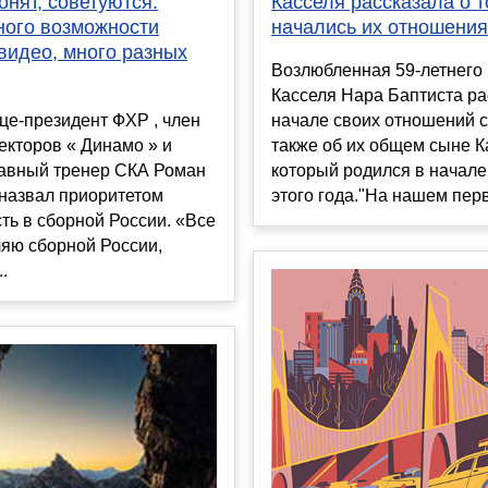
Касселя рассказала о т
онят, советуются.
начались их отношения
ного возможности
видео, много разных
Возлюбленная 59-летнего
Касселя Нара Баптиста ра
начале своих отношений с
це-президент ФХР , член
также об их общем сыне К
екторов « Динамо » и
который родился в начале
авный тренер СКА Роман
этого года."На нашем перв
 назвал приоритетом
ть в сборной России. «Все
яю сборной России,
.