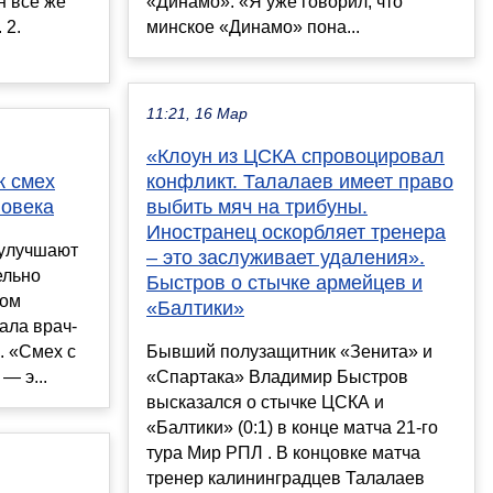
н все же
«Динамо». «Я уже говорил, что
 2.
минское «Динамо» пона...
11:21, 16 Мар
«Клоун из ЦСКА спровоцировал
к смех
конфликт. Талалаев имеет право
ловека
выбить мяч на трибуны.
Иностранец оскорбляет тренера
 улучшают
– это заслуживает удаления».
ельно
Быстров о стычке армейцев и
том
«Балтики»
ала врач-
. «Смех с
Бывший полузащитник «Зенита» и
— э...
«Спартака» Владимир Быстров
высказался о стычке ЦСКА и
«Балтики» (0:1) в конце матча 21-го
тура Мир РПЛ . В концовке матча
тренер калининградцев Талалаев