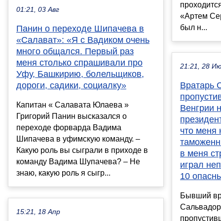
проходится
01:21, 03 Авг
«Артем Сер
был н...
Панин о переходе Шипачева в
«Салават»: «Я с Вадиком очень
много общался. Первый раз
меня столько спрашивали про
21:21, 28 И
Уфу, Башкирию, болельщиков,
дороги, садики, социалку»
Вратарь 
пропустив
Капитан « Салавата Юлаева »
Венгрии 
Григорий Панин высказался о
президен
переходе форварда Вадима
что меня 
Шипачева в уфимскую команду. –
таможенн
Какую роль вы сыграли в приходе в
в меня ст
команду Вадима Шупачева? – Не
играл не
знаю, какую роль я сыгр...
10 опасн
Бывший вр
Сальвадор
15:21, 18 Апр
пропустивш