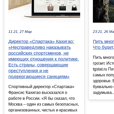
11:21, 27 Мар
23:21, 26 М
Директор «Спартака» Кахигао:
Пить мно
«Несправедливо наказывать
Что будет
российских спортсменов, не
Пить много
имеющих отношения к политике.
грозит. Ис
Есть страны, совершающие
tgstat.ru 
преступления и не
самых поп
подвергающиеся санкциям»
здоровье.
Спортивный директор «Спартака»
буквально 
Франсис Кахигао высказался о
задумыва..
работе в России. «Я бы сказал, что
Москва – один из самых безопасных,
организованных, чистых и красивых