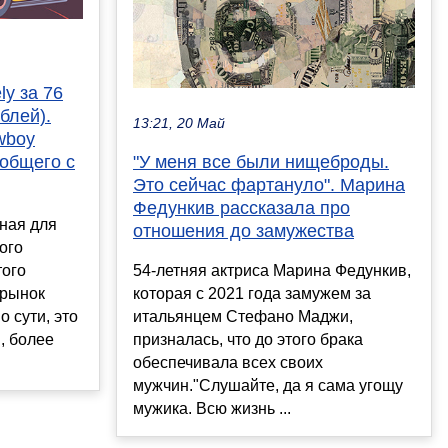
y за 76
блей).
13:21, 20 Май
wboy
 общего с
"У меня все были нищеброды.
Это сейчас фартануло". Марина
Федункив рассказала про
ная для
отношения до замужества
вого
того
54-летняя актриса Марина Федункив,
 рынок
которая с 2021 года замужем за
 сути, это
итальянцем Стефано Маджи,
м, более
призналась, что до этого брака
обеспечивала всех своих
мужчин."Слушайте, да я сама угощу
мужика. Всю жизнь ...