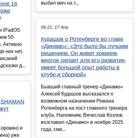
выбил мяч на т...
hone 16
тоже
у
06:21, 17 Апр
 и iPadOS
чем 50
Кудашов о Ротенберге во главе
. Активно
«Динамо»: «Это было бы лучшим
и них нет,
решением. Он живет хоккеем,
писаний
многое делает для его развития,
сказки д...
имеет большой опыт работы в
клубе и сборной»
Бывший главный тренер «Динамо»
Алексей Кудашов высказался о
возможном назначении Романа
и SHAMAN
Ротенберга на пост главного тренера
жут
клуба. Напомним, Вячеслав Козлов
возглавил «Динамо» в ноябре 2025
Сорокин) и
года, сме...
ина) уже