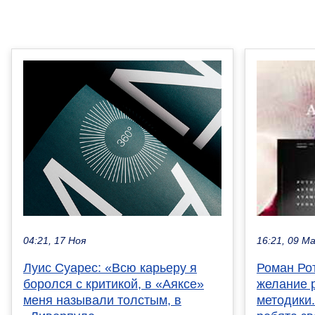
04:21, 17 Ноя
16:21, 09 М
Луис Суарес: «Всю карьеру я
Роман Рот
боролся с критикой, в «Аяксе»
желание 
меня называли толстым, в
методики.