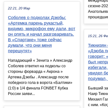
междунаро
сезоне-202
22:21, 20 Мар
Анатольеви
прошедшим 
Соболев о подколах Дзюбы:
«Артемка парень рукастый,
видимо, микрофон ему дали, вот
он опять и начал разговаривать.
15:21, 26 Ф
В «Спартаке» тоже сейчас
думали, что они меня
Тикнизян 
перешутят»
«Дзюба п
говорит: 
Нападающий « Зенита » Александр
был непр
Соболев ответил на подколы со
избегали,
стороны форварда « Акрона »
увидел б
Артема Дзюбы . Александр после
подумал,
победного гола в ворота «Балтики»
(1:0) в 1/4 финала FONBET Кубка
Бывший за
России заяви...
Наир Тикни
Михаил Гал
с ним. «Ко