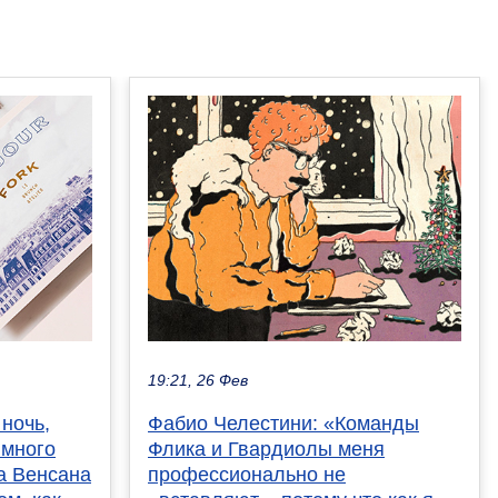
19:21, 26 Фев
ночь,
Фабио Челестини: «Команды
 много
Флика и Гвардиолы меня
ка Венсана
профессионально не