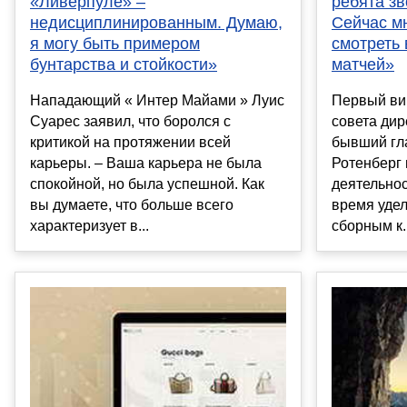
«Ливерпуле» –
ребята зв
недисциплинированным. Думаю,
Сейчас м
я могу быть примером
смотреть 
бунтарства и стойкости»
матчей»
Нападающий « Интер Майами » Луис
Первый ви
Суарес заявил, что боролся с
совета дир
критикой на протяжении всей
бывший гл
карьеры. – Ваша карьера не была
Ротенберг
спокойной, но была успешной. Как
деятельнос
вы думаете, что больше всего
время удел
характеризует в...
сборным к..