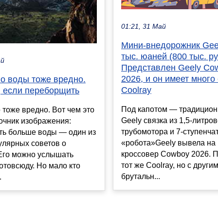
01:21, 31 Май
Мини-внедорожник Geel
тыс. юаней (800 тыс. ру
ай
Представлен Geely Co
2026, и он имеет много
го воды тоже вредно.
Coolray
, если переборщить
Под капотом — традицион
 тоже вредно. Вот чем это
Geely связка из 1,5-литро
точник изображения:
трубомотора и 7-ступенча
Пить больше воды — один из
«робота»Geely вывела на
улярных советов о
кроссовер Cowboy 2026. По
 Его можно услышать
тот же Coolray, но с други
отовсюду. Но мало кто
брутальн...
.