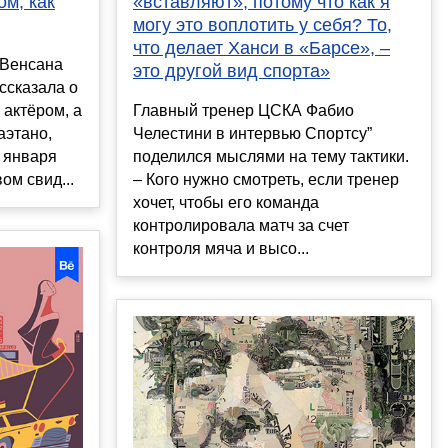
ом, как
«вставляют», потому что как я
могу это воплотить у себя? То,
что делает Ханси в «Барсе», –
 Венсана
это другой вид спорта»
ссказала о
 актёром, а
Главный тренер ЦСКА Фабио
аэтано,
Челестини в интервью Спортсу”
 января
поделился мыслями на тему тактики.
ом свид...
– Кого нужно смотреть, если тренер
хочет, чтобы его команда
контролировала матч за счет
контроля мяча и высо...