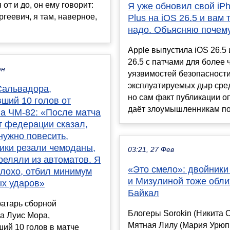
 от и до, он ему говорит:
Я уже обновил свой iP
геевич, я там, наверное,
Plus на iOS 26.5 и вам 
надо. Объясняю почем
Apple выпустила iOS 26.5
26.5 с патчами для более 
юн
уязвимостей безопасности
эксплуатируемых дыр сред
Сальвадора,
но сам факт публикации о
ший 10 голов от
даёт злоумышленникам под
на ЧМ-82: «После матча
т федерации сказал,
нужно повесить,
ики резали чемоданы,
03:21, 27 Фев
реляли из автоматов. Я
«Это смело»: двойник
плохо, отбил минимум
и Мизулиной тоже обли
ых ударов»
Байкал
атарь сборной
Блогеры Sorokin (Никита 
а Луис Мора,
Мятная Лилу (Мария Урюп
ий 10 голов в матче