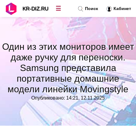
☰
KR-DIZ.RU
Поиск
Кабинет
Новости
»
Один из этих мониторов имеет
Топ новостей
»
даже ручку для переноски.
Samsung представила
Рубрики
»
портативные домашние
модели линейки Movingstyle
Правила
»
Опубликовано: 14:21, 12.11.2025
Контакт
»