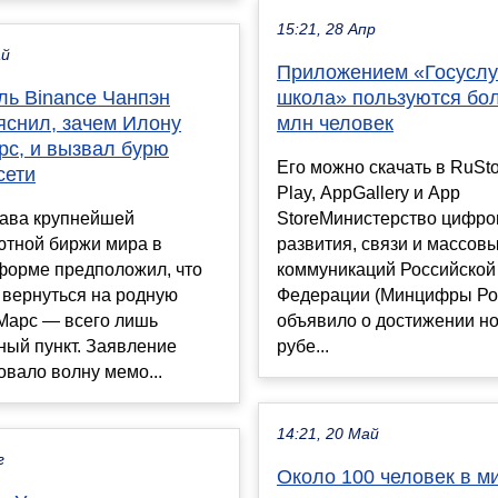
15:21, 28 Апр
ай
Приложением «Госуслу
ль Binance Чанпэн
школа» пользуются бо
яснил, зачем Илону
млн человек
рс, и вызвал бурю
Его можно скачать в RuSto
сети
Play, AppGallery и App
ава крупнейшей
StoreМинистерство цифро
ютной биржи мира в
развития, связи и массов
форме предположил, что
коммуникаций Российской
 вернуться на родную
Федерации (Минцифры Ро
 Марс — всего лишь
объявило о достижении н
ный пункт. Заявление
рубе...
вало волну мемо...
14:21, 20 Май
г
Около 100 человек в м