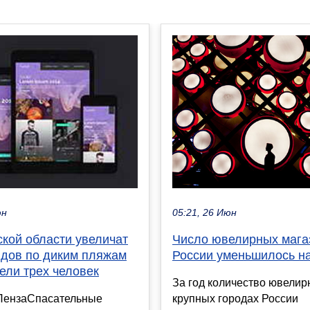
05:21, 26 Июн
юн
Число ювелирных мага
ской области увеличат
России уменьшилось н
йдов по диким пляжам
ели трех человек
За год количество ювелир
крупных городах России
ПензаСпасательные