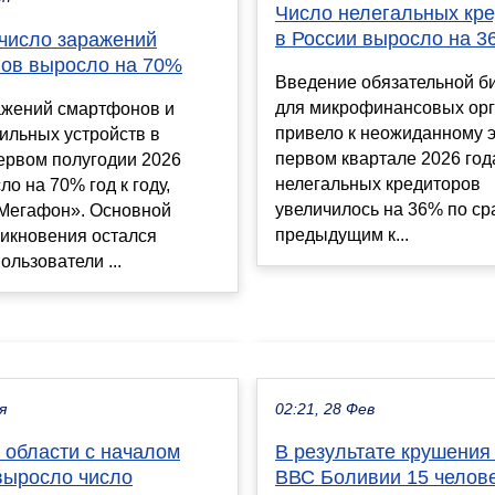
Число нелегальных кр
в России выросло на 
 число заражений
ов выросло на 70%
Введение обязательной б
для микрофинансовых ор
ажений смартфонов и
привело к неожиданному 
ильных устройств в
первом квартале 2026 год
ервом полугодии 2026
нелегальных кредиторов
ло на 70% год к году,
увеличилось на 36% по ср
Мегафон». Основной
предыдущим к...
никновения остался
ользователи ...
я
02:21, 28 Фев
 области с началом
В результате крушения
выросло число
ВВС Боливии 15 челов