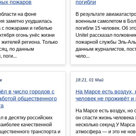
ных пожаров
погибли
области на фоне
В результате авиакатастр
ия заметно ухудшилась
военным самолетом в Бо
 с пожарами и гибелью
погибли 15 человек. Об э
ктября огонь унёс жизни
Unitel рассказал полковни
 жителей региона. Только
пожарной службы Эль-Аль
сяц, по данным
данным журналистов, пос
 поги...
чело...
в
18:21, 01 Май
ёл в число городов с
На Марсе есть воздух, 
аботой общественного
человек не проживёт и
та
На Марсе есть воздух, но 
л в десятку российских
он спасти жизнь человека 
наиболее качественной
несколько секунд У Марса
щественного транспорта и
атмосфера — и это не нов