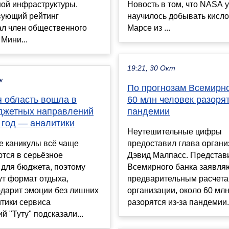
ной инфраструктуры.
Новость в том, что NASA 
вующий рейтинг
научилось добывать кисло
ал член общественного
Марсе из ...
 Мини...
19:21, 30 Окт
к
По прогнозам Всемирно
я область вошла в
60 млн человек разорят
джетных направлений
пандемии
 год — аналитики
Неутешительные цифры
е каникулы всё чаще
предоставил глава органи
тся в серьёзное
Дэвид Малпасс. Представ
 для бюджета, поэтому
Всемирного банка заявляю
ут формат отдыха,
предварительным расчет
одарит эмоции без лишних
организации, около 60 мл
итики сервиса
разорятся из-за пандемии. 
й "Туту" подсказали...