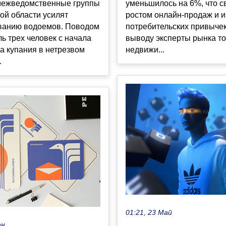
уменьшилось на 6%, что с
межведомственные группы
ростом онлайн-продаж и 
ой области усилят
потребительских привычек
ванию водоемов. Поводом
выводу эксперты рынка т
ль трех человек с начала
недвижи...
за купания в нетрезвом
.
01:21, 23 Май
юн