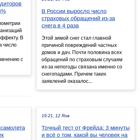
едиторов
36%
В России выросло число
страховых обращений из-за
иометрии
снега в 4 раза
ганизаций
эффекту. В
Этой зимой снег стал главной
а число
причиной повреждений частных
домов и дач. Почти половина всех
авнению с
обращений по страховым случаям
из-за непогоды связана именно со
снегопадами. Причем таких
заявлений оказалос...
19:21, 12 Янв
 самолета
Точный тест от Фрейда: 3 минуты
ек
и всё о том, какой вы человек на