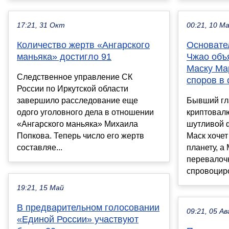
17:21, 31 Окт
00:21, 10 М
Количество жертв «Ангарского
Основате
маньяка» достигло 91
Чжао объ
Маску Ма
Следственное управление СК
споров в 
России по Иркутской области
завершило расследование еще
Бывший гл
одого уголовного дела в отношении
криптовал
«Ангарского маньяка» Михаила
шутливой 
Попкова. Теперь число его жертв
Маск хочет
составляе...
планету, а
перевалоч
спровоциро
19:21, 15 Май
В предварительном голосовании
09:21, 05 Ав
«Единой России» участвуют