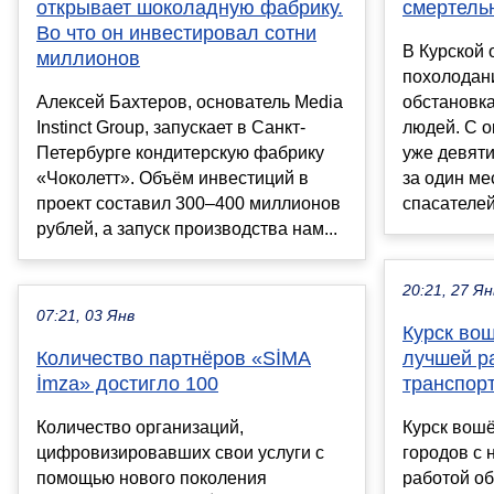
открывает шоколадную фабрику.
смертель
Во что он инвестировал сотни
В Курской 
миллионов
похолодан
Алексей Бахтеров, основатель Media
обстановка
Instinct Group, запускает в Санкт-
людей. С о
Петербурге кондитерскую фабрику
уже девяти
«Чоколетт». Объём инвестиций в
за один ме
проект составил 300–400 миллионов
спасателей,
рублей, а запуск производства нам...
20:21, 27 Ян
07:21, 03 Янв
Курск вош
Количество партнёров «SİMA
лучшей р
İmza» достигло 100
транспор
Количество организаций,
Курск вошё
цифровизировавших свои услуги с
городов с 
помощью нового поколения
работой об