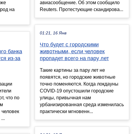
уже
авиасообщение. Об этом сообщило
род на
Reuters. Протестующие скандирова...
01:21, 16 Янв
Что будет с городскими
го банка
животными, если человек
ся из-за
пропадет всего на пару лет
Такие картины за пару лет не
появятся, но городские животные
зации
точно поменяются. Когда локдауны
ители
COVID-19 опустошили городские
т, что по
улицы, привычная нам
ам
урбанизированная среда изменилась
н человек
практически мгновенн...
...