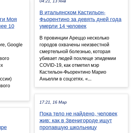
04:21, 13 Янв
В итальянском Кастильон-
ги Моя
Фьорентино за девять дней года
лее 10
умерли 14 человек
В провинции Ареццо несколько
re, Google
городов охвачены неизвестной
смертельной болезнью, которая
вого
убивает людей похлеще эпидемии
ых
COVID-19, как отметил мэр
Кастильон-Фьорентино Марио
ссии)
Аньелли в соцсетях. «...
ового
17:21, 16 Мар
Пока тело не найдено, человек
жив: как в Звенигороде ищут
ире
пропавшую школьницу