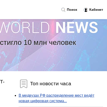
Поиск
Кабинет
стигло 10 млн человек
T-
Топ новости часа
В медвузах РФ распределение мест ведёт
новая цифровая система...