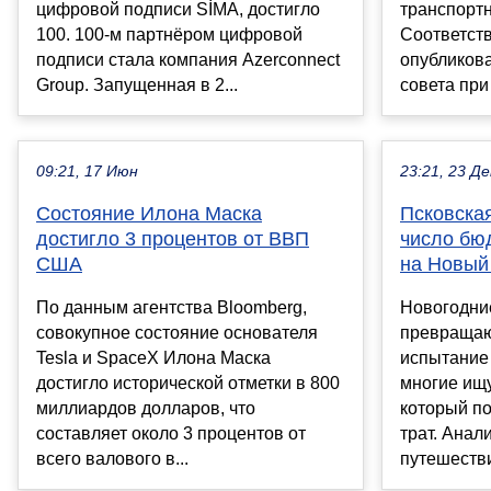
цифровой подписи SİMA, достигло
транспорт
100. 100-м партнёром цифровой
Соответст
подписи стала компания Azerconnect
опубликов
Group. Запущенная в 2...
совета при
09:21, 17 Июн
23:21, 23 Де
Состояние Илона Маска
Псковска
достигло 3 процентов от ВВП
число бю
США
на Новый
По данным агентства Bloomberg,
Новогодни
совокупное состояние основателя
превращаю
Tesla и SpaceX Илона Маска
испытание
достигло исторической отметки в 800
многие ищ
миллиардов долларов, что
который п
составляет около 3 процентов от
трат. Анал
всего валового в...
путешестви