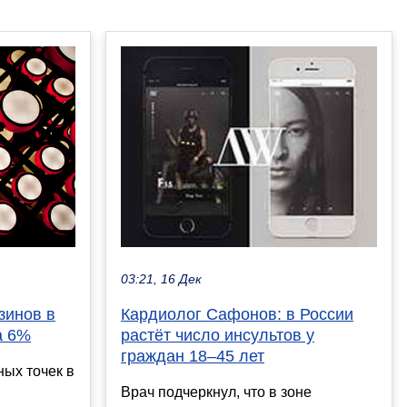
03:21, 16 Дек
зинов в
Кардиолог Сафонов: в России
а 6%
растёт число инсультов у
граждан 18–45 лет
ных точек в
Врач подчеркнул, что в зоне