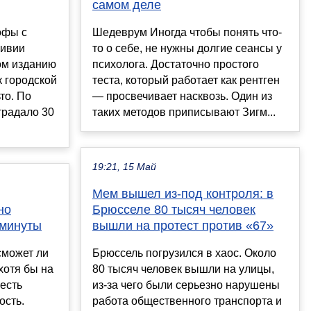
самом деле
офы с
Шедеврум Иногда чтобы понять что-
ливии
то о себе, не нужны долгие сеансы у
том изданию
психолога. Достаточно простого
к городской
теста, который работает как рентген
то. По
— просвечивает насквозь. Один из
традало 30
таких методов приписывают Зигм...
19:21, 15 Май
Мем вышел из-под контроля: в
но
Брюсселе 80 тысяч человек
 минуты
вышли на протест против «67»
сможет ли
Брюссель погрузился в хаос. Около
хотя бы на
80 тысяч человек вышли на улицы,
 есть
из-за чего были серьезно нарушены
ость.
работа общественного транспорта и