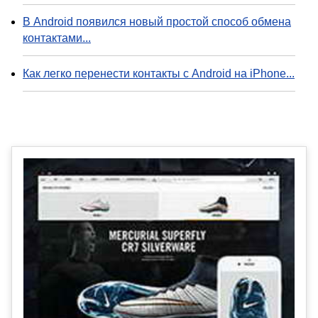
В Android появился новый простой способ обмена
контактами...
Как легко перенести контакты с Android на iPhone...