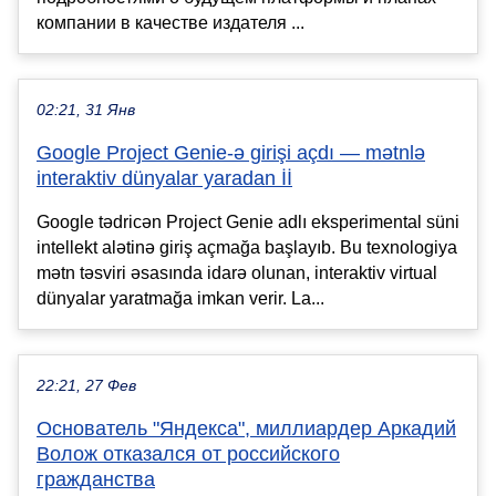
компании в качестве издателя ...
02:21, 31 Янв
Google Project Genie-ə girişi açdı — mətnlə
interaktiv dünyalar yaradan İİ
Google tədricən Project Genie adlı eksperimental süni
intellekt alətinə giriş açmağa başlayıb. Bu texnologiya
mətn təsviri əsasında idarə olunan, interaktiv virtual
dünyalar yaratmağa imkan verir. La...
22:21, 27 Фев
Основатель "Яндекса", миллиардер Аркадий
Волож отказался от российского
гражданства