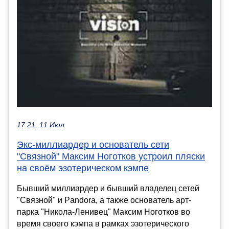
17:21, 11 Июл
Экс-миллиардер и основатель сети
"Связной" Максим Ноготков устроил пляски
на своём эзотерическом кэмпе
Бывший миллиардер и бывший владелец сетей
"Связной" и Pandora, а также основатель арт-
парка "Никола-Ленивец" Максим Ноготков во
время своего кэмпа в рамках эзотерического