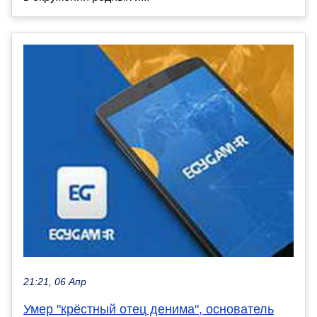
21:21, 06 Апр
Умер "крёстный отец денима", основатель