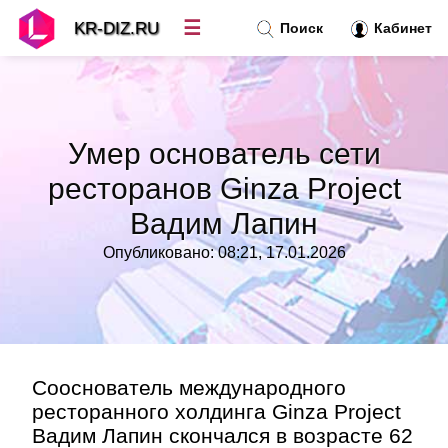
☰
KR-DIZ.RU
Поиск
Кабинет
Новости
»
Умер основатель сети
Топ новостей
»
ресторанов Ginza Project
Вадим Лапин
Рубрики
»
Опубликовано: 08:21, 17.01.2026
Правила
»
Контакт
»
Сооснователь международного
ресторанного холдинга Ginza Project
Вадим Лапин скончался в возрасте 62