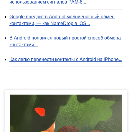
использованием сигналов PAM-8...
Google внедрит в Android молниеносный обмен
контактами, — как NameDrop в iOS...
В Android появился новый простой способ обмена
контактами...
Как легко перенести контакты с Android на iPhone...