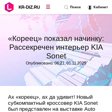
☰
KR-DIZ.RU
Поиск
Кабинет
Новости
»
«Кореец» показал начинку:
Топ новостей
»
Рассекречен интерьер KIA
Sonet
Рубрики
»
Опубликовано: 06:21, 01.11.2025
Правила
»
Контакт
»
Ах «кореец», ах да удивит! Новый
субкомпактный кроссовер KIA Sonet
был представлен на выставке Auto