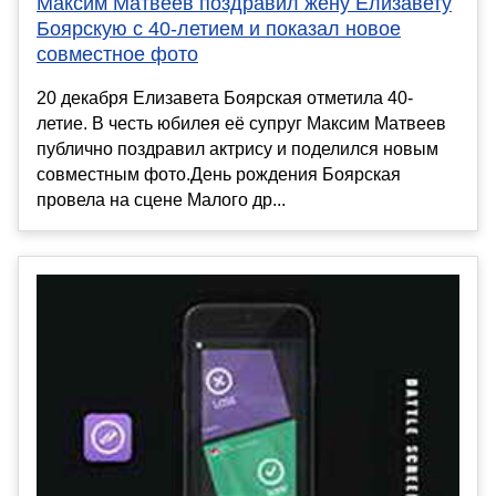
Максим Матвеев поздравил жену Елизавету
Боярскую с 40-летием и показал новое
совместное фото
20 декабря Елизавета Боярская отметила 40-
летие. В честь юбилея её супруг Максим Матвеев
публично поздравил актрису и поделился новым
совместным фото.День рождения Боярская
провела на сцене Малого др...