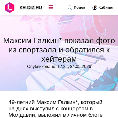
☰
KR-DIZ.RU
Поиск
Кабинет
Новости
»
Максим Галкин* показал фото
Топ новостей
»
из спортзала и обратился к
хейтерам
Рубрики
»
Опубликовано: 17:21, 24.05.2026
Правила
»
Контакт
»
49-летний Максим Галкин*, который
на днях выступил с концертом в
Молдавии, выложил в личном блоге