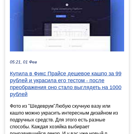
05:21, 01 Фев
Купила в Фикс Прайсе дешевое кашпо за 99
рублей и украсила его тестом - после
преображения оно стало выглядеть на 1000
рублей
Фото из "Шедеврум"Любую скучную вазу или
кашпо можно украсить интересным дизайном из
подручных средств. Для этого есть разные
способы. Каждая хозяйка выбирает
понравившийся декор. И у вас уже новый п...