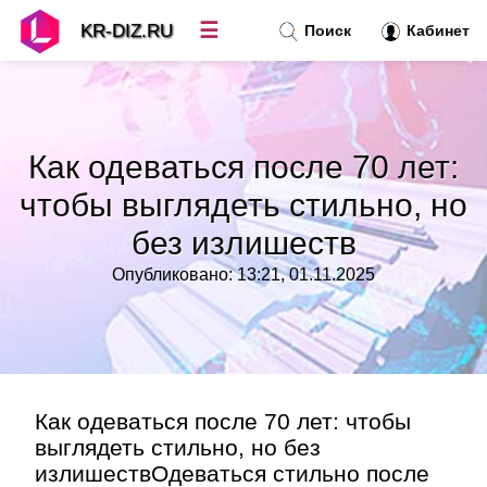
☰
KR-DIZ.RU
Поиск
Кабинет
Новости
»
Как одеваться после 70 лет:
Топ новостей
»
чтобы выглядеть стильно, но
без излишеств
Рубрики
»
Опубликовано: 13:21, 01.11.2025
Правила
»
Контакт
»
Как одеваться после 70 лет: чтобы
выглядеть стильно, но без
излишествОдеваться стильно после