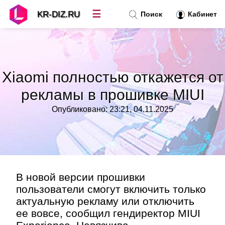
☰
KR-DIZ.RU
Поиск
Кабинет
Новости
»
Xiaomi полностью откажется от
Топ новостей
»
рекламы в прошивке MIUI
Опубликовано: 23:21, 04.11.2025
Рубрики
»
Правила
»
Контакт
»
В новой версии прошивки
пользователи смогут включить только
актуальную рекламу или отключить
ее вовсе, сообщил гендиректор MIUI