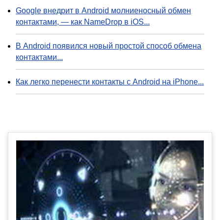
Google внедрит в Android молниеносный обмен
контактами, — как NameDrop в iOS...
В Android появился новый простой способ обмена
контактами...
Как легко перенести контакты с Android на iPhone...