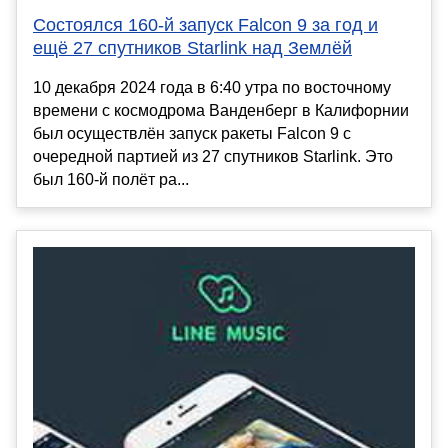
Состоялся 160-й запуск Falcon 9 за год и
ещё 27 спутников Starlink над Землёй
10 декабря 2024 года в 6:40 утра по восточному
времени с космодрома Ванденберг в Калифорнии
был осуществлён запуск ракеты Falcon 9 с
очередной партией из 27 спутников Starlink. Это
был 160-й полёт ра...