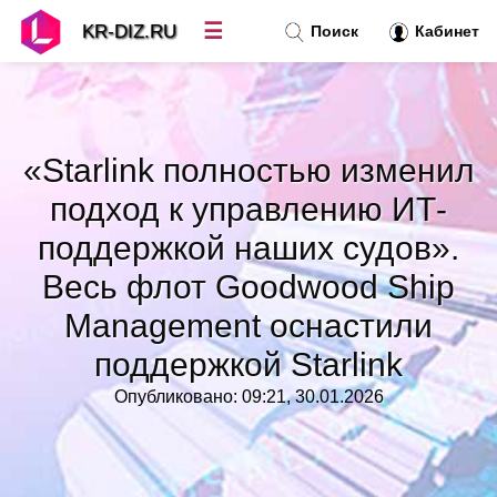
☰
KR-DIZ.RU
Поиск
Кабинет
Новости
»
«Starlink полностью изменил
Топ новостей
»
подход к управлению ИТ-
поддержкой наших судов».
Рубрики
»
Весь флот Goodwood Ship
Правила
Management оснастили
»
поддержкой Starlink
Контакт
»
Опубликовано: 09:21, 30.01.2026