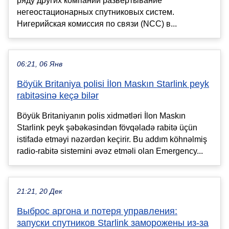
ряду других компаний развёртывание
негеостационарных спутниковых систем.
Нигерийская комиссия по связи (NCC) в...
06:21, 06 Янв
Böyük Britaniya polisi İlon Maskın Starlink peyk
rabitəsinə keçə bilər
Böyük Britaniyanın polis xidmətləri İlon Maskın
Starlink peyk şəbəkəsindən fövqəladə rabitə üçün
istifadə etməyi nəzərdən keçirir. Bu addım köhnəlmiş
radio-rabitə sistemini əvəz etməli olan Emergency...
21:21, 20 Дек
Выброс аргона и потеря управления:
запуски спутников Starlink заморожены из-за