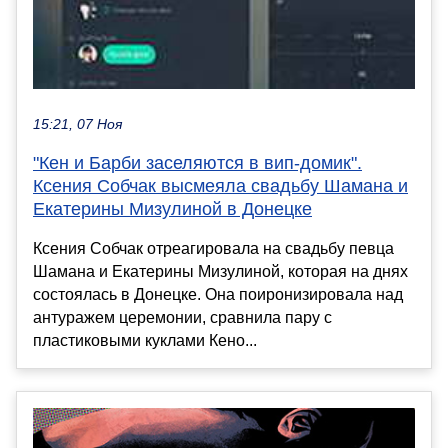
15:21, 07 Ноя
"Кен и Барби заселяются в вип-домик".
Ксения Собчак высмеяла свадьбу Шамана и
Екатерины Мизулиной в Донецке
Ксения Собчак отреагировала на свадьбу певца
Шамана и Екатерины Мизулиной, которая на днях
состоялась в Донецке. Она поиронизировала над
антуражем церемонии, сравнила пару с
пластиковыми куклами Кено...