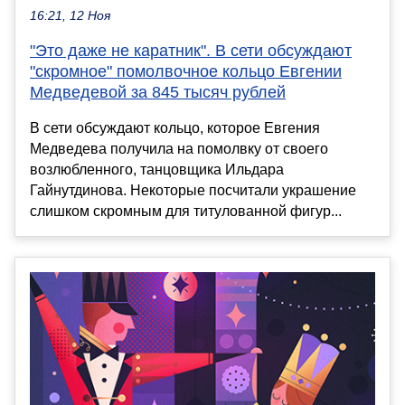
16:21, 12 Ноя
"Это даже не каратник". В сети обсуждают
"скромное" помолвочное кольцо Евгении
Медведевой за 845 тысяч рублей
В сети обсуждают кольцо, которое Евгения
Медведева получила на помолвку от своего
возлюбленного, танцовщика Ильдара
Гайнутдинова. Некоторые посчитали украшение
слишком скромным для титулованной фигур...