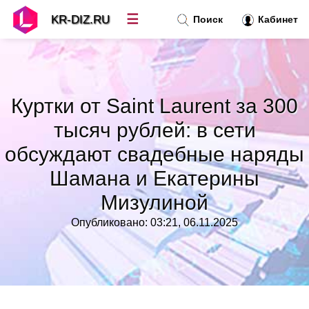
☰
KR-DIZ.RU
Поиск
Кабинет
Новости
»
Куртки от Saint Laurent за 300
Топ новостей
»
тысяч рублей: в сети
обсуждают свадебные наряды
Рубрики
»
Шамана и Екатерины
Правила
»
Мизулиной
Опубликовано: 03:21, 06.11.2025
Контакт
»