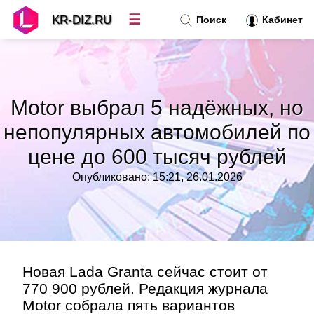
☰
KR-DIZ.RU
Поиск
Кабинет
Новости
»
Motor выбрал 5 надёжных, но
Топ новостей
»
непопулярных автомобилей по
цене до 600 тысяч рублей
Рубрики
»
Опубликовано: 15:21, 26.01.2026
Правила
»
Контакт
»
Новая Lada Granta сейчас стоит от
770 900 рублей. Редакция журнала
Motor собрала пять вариантов