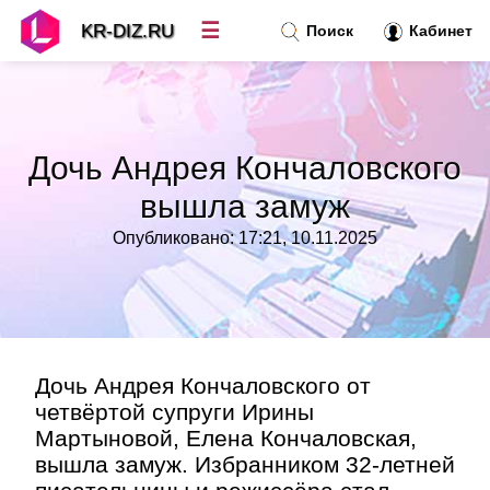
☰
KR-DIZ.RU
Поиск
Кабинет
Новости
»
Дочь Андрея Кончаловского
Топ новостей
»
вышла замуж
Опубликовано: 17:21, 10.11.2025
Рубрики
»
Правила
»
Контакт
»
Дочь Андрея Кончаловского от
четвёртой супруги Ирины
Мартыновой, Елена Кончаловская,
вышла замуж. Избранником 32-летней