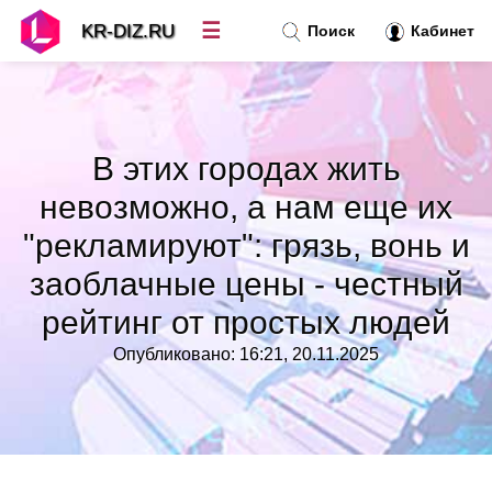
☰
KR-DIZ.RU
Поиск
Кабинет
Новости
»
В этих городах жить
Топ новостей
»
невозможно, а нам еще их
"рекламируют": грязь, вонь и
Рубрики
»
заоблачные цены - честный
рейтинг от простых людей
Правила
»
Опубликовано: 16:21, 20.11.2025
Контакт
»