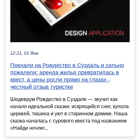
12:21, 01 Янв
Поехали на Рождество в Суздаль и сильно
пожалели: аренда жилья превратилась в
квест, а цены росли прямо на глазах -
честный отзыв туристки
Шедеврум Рождество в Суздале — звучит как
начало идеальной сказки: искрящийся снег, купола
церквей, тишина и уют в старинном домике. Наша
сказка началась с сурового квеста под названием
«Найди ночлег...