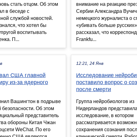
овь стать отцом. Об этом
внимание на реакцию пре
ал в беседе с
Сербии Александра Вучич
ной службой новостей.
немецкого журналиста о с
знался, что хотел бы
«убивать больше русских»
упругой воспитывать
рассказал, что корреспон
нка. П...
Frankfu...
ев
12:21, 24 Янв
звал США главной
Исследование нейроби
иру из-за ядерного
поставило вопрос о со
после смерти
инил Вашингтон в подрыве
Группа нейробиологов из
 безопасности. Об этом
Нидерландов представил
ициальный представитель
исследование, в котором
тва обороны Китая Чжан
рассматривается возможн
оцсети WeChat. По его
сохранения сознания пос
менно США являются
клинической смерти. Рабо