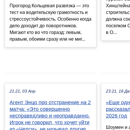
Прогород Кольцевая развязка — это
Хинштейна
тест на водительскую грамотность и
строительс
стрессоустойчивость. Особенно когда
должна со
дело доходит до поворотников.
поселком 
Мигают кто во что горазд: левым,
в О...
правым, обоими сразу или не миг...
21:21, 03 Апр
23:21, 19 Де
Агент Энцо про отстранение на 2
«Еще одн
матча: «Это совершенно
рассказал
несправедливо и неоправданно.
2026 год
Игрок не говорил, что хочет уйти
Шоумен и 
из «Челси», не называл другие