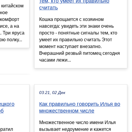
тем, кто умеет их правильно
в китайском
считать
чное
 комфорт
Кошка прощается с хозяином
исе, а на
навсегда: увидеть эти знаки очень
. Три яруса
просто - понятные сигналы тем, кто
ю полку...
умеет их правильно считать Этот
момент наступает внезапно.
Вчерашний резвый питомец сегодня
часами лежи...
03:21, 02 Дек
ецкого
Как правильно говорить Илья во
об
множественном числе
Множественное число имени Илья
братил
вызывает недоумение и кажется