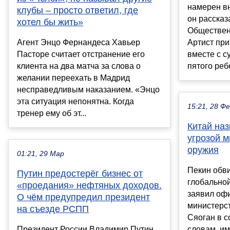
намерен вн
клубы – просто ответил, где
он рассказ
хотел бы жить»
Обществен
Агент Энцо Фернандеса Хавьер
Артист при
Пасторе считает отстранение его
вместе с с
клиента на два матча за слова о
пятого ребе
желании переехать в Мадрид
несправедливым наказанием. «Энцо
эта ситуация непонятна. Когда
15:21, 28 Ф
тренер ему об эт...
Китай на
угрозой м
оружия
01:21, 29 Мар
Пекин обв
Путин предостерёг бизнес от
глобальной
«проедания» нефтяных доходов.
заявил оф
О чём предупредил президент
министерс
на съезде РСПП
Сяоган в с
Президент России Владимир Путин
словам, и