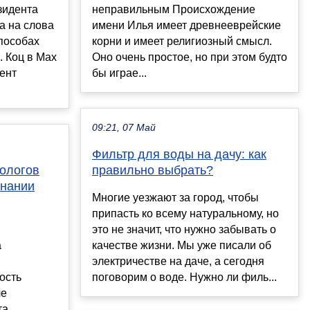
зидента
неправильным Происхождение
а на слова
имени Илья имеет древнееврейские
пособах
корни и имеет религиозный смысл.
. Коц в Мах
Оно очень простое, но при этом будто
дент
бы играе...
09:21, 07 Май
Фильтр для воды на дачу: как
ологов
правильно выбрать?
знании
Многие уезжают за город, чтобы
припасть ко всему натуральному, но
это не значит, что нужно забывать о
а
качестве жизни. Мы уже писали об
электричестве на даче, а сегодня
ость
поговорим о воде. Нужно ли филь...
ле
та