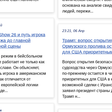
основана на анализе свид
людей, пережи...
ай
23:21, 06 Апр
how 26 и путь игрока
джа до главной
Трамп: вопрос открыти
ной сцены
Ормузского пролива ос
для США приоритетны
 режим в бейсбольном
 работает не только как
Вопрос открытия безопас
 славе. Он объясняет,
судоходства через Ормузс
ь игрока в американском
по-прежнему остается в ч
ак отличается от
приоритетных для США в 
 европейской логики
возможной сделки с Ирано
де...
заявил президент страны
Трамп н...
я