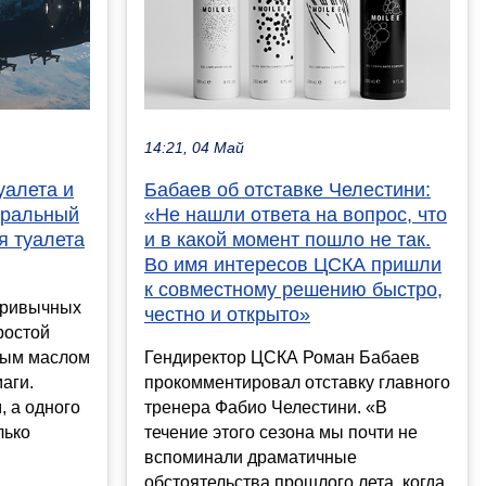
14:21, 04 Май
уалета и
Бабаев об отставке Челестини:
туральный
«Не нашли ответа на вопрос, что
я туалета
и в какой момент пошло не так.
Во имя интересов ЦСКА пришли
к совместному решению быстро,
привычных
честно и открыто»
ростой
ным маслом
Гендиректор ЦСКА Роман Бабаев
маги.
прокомментировал отставку главного
, а одного
тренера Фабио Челестини. «В
лько
течение этого сезона мы почти не
вспоминали драматичные
обстоятельства прошлого лета, когда