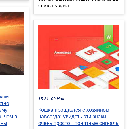
стояла задача ...
ском
15:21, 09 Ноя
стно
ему
Кошка прощается с хозяином
, чем в
навсегда: увидеть эти знаки
ины
очень просто - понятные сигналы