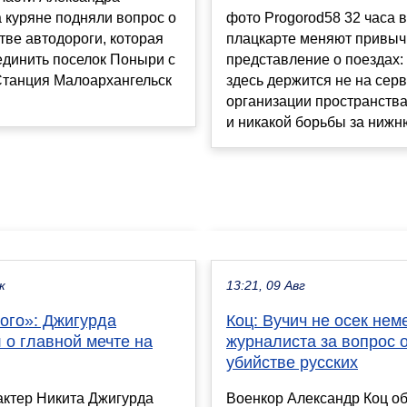
 куряне подняли вопрос о
фото Progorod58 32 часа 
тве автодороги, которая
плацкарте меняют привы
единить поселок Поныри с
представление о поездах:
Станция Малоархангельск
здесь держится не на серв
организации пространства
и никакой борьбы за нижню
к
13:21, 09 Авг
ого»: Джигурда
Коц: Вучич не осек нем
 о главной мечте на
журналиста за вопрос 
убийстве русских
актер Никита Джигурда
Военкор Александр Коц о