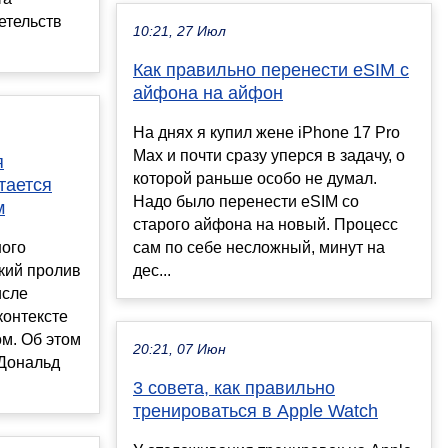
етельств
10:21, 27 Июл
Как правильно перенести eSIM с
айфона на айфон
На днях я купил жене iPhone 17 Pro
Max и почти сразу уперся в задачу, о
я
которой раньше особо не думал.
тается
Надо было перенести eSIM со
м
старого айфона на новый. Процесс
ного
сам по себе несложный, минут на
кий пролив
дес...
исле
контексте
м. Об этом
20:21, 07 Июн
 Дональд
3 совета, как правильно
тренироваться в Apple Watch