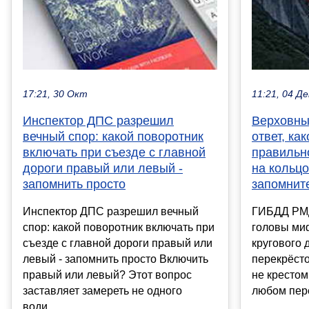
17:21, 30 Окт
11:21, 04 Де
Инспектор ДПС разрешил
Верховны
вечный спор: какой поворотник
ответ, ка
включать при съезде с главной
правильн
дороги правый или левый -
на кольцо
запомнить просто
запомните
Инспектор ДПС разрешил вечный
ГИБДД РМД
спор: какой поворотник включать при
головы миф
съезде с главной дороги правый или
кругового 
левый - запомнить просто Включить
перекрёсто
правый или левый? Этот вопрос
не крестом
заставляет замереть не одного
любом пере
води...