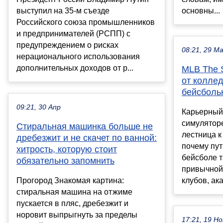
выступил на 35-м съезде
основны...
Российского союза промышленников
и предпринимателей (РСПП) с
предупреждением о рисках
08:21, 29 М
нерационального использования
дополнительных доходов от р...
MLB The S
от колле
бейсболь
09:21, 30 Апр
Карьерный
симуляторе
Стиральная машинка больше не
лестница к
дребезжит и не скачет по ванной:
почему пут
хитрость, которую стоит
бейсболе т
обязательно запомнить
привычной
Прогород Знакомая картина:
клубов, ака
стиральная машина на отжиме
пускается в пляс, дребезжит и
норовит выпрыгнуть за пределы
17:21, 19 Но