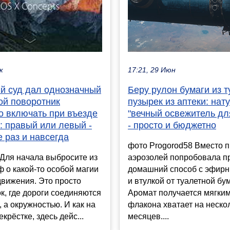
17:21, 29 Июн
к
Беру рулон бумаги из т
й суд дал однозначный
пузырек из аптеки: на
кой поворотник
"вечный освежитель дл
о включать при въезде
- просто и бюджетно
: правый или левый -
 раз и навсегда
фото Progorod58 Вместо 
аэрозолей попробовала п
ля начала выбросите из
домашний способ с эфир
 о какой-то особой магии
и втулкой от туалетной бу
движения. Это просто
Аромат получается мягким
к, где дороги соединяются
флакона хватает на неско
, а окружностью. И как на
месяцев....
крёстке, здесь дейс...