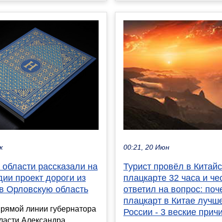
к
00:21, 20 Июн
 области рассказали на
Турист провёл в Китай
дии проект дороги из
плацкарте 32 часа и че
в Орловскую область
ответил на вопрос: поч
плацкарт в Китае лучше
прямой линии губернатора
России - 3 веские прич
ласти Александра