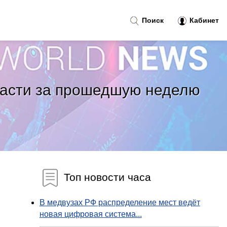
Поиск
Кабинет
ласти за прошедшую неделю
Топ новости часа
В медвузах РФ распределение мест ведёт
новая цифровая система...