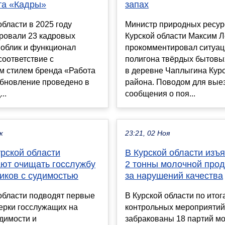
та «Кадры»
запах
области в 2025 году
Министр природных ресур
ровали 23 кадровых
Курской области Максим 
 облик и функционал
прокомментировал ситуац
соответствие с
полигона твёрдых бытовы
 стилем бренда «Работа
в деревне Чаплыгина Курс
Обновление проведено в
района. Поводом для вые
..
сообщения о поя...
к
23:21, 02 Ноя
урской области
В Курской области изъ
ют очищать госслужбу
2 тонны молочной прод
иков с судимостью
за нарушений качества
области подводят первые
В Курской области по итог
ерки госслужащих на
контрольных мероприятий
димости и
забракованы 18 партий м