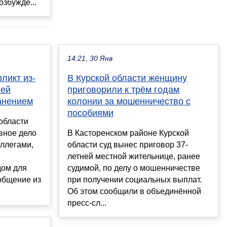
озбужде...
14:21, 30 Янв
ликт из-
В Курской области женщину
лей
приговорили к трём годам
анением
колонии за мошенничество с
пособиями
области
вное дело
В Касторенском районе Курской
ллегами,
области суд вынес приговор 37-
летней местной жительнице, ранее
дом для
судимой, по делу о мошенничестве
общение из
при получении социальных выплат.
Об этом сообщили в объединённой
пресс-сл...