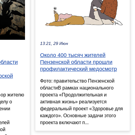
13:21, 29 Июн
Около 400 тысяч жителей
области
Пензенской области прошли
профилактический медосмотр
рской
Фото: правительство Пензенской
областиВ рамках национального
вор жителю
проекта «Продолжительная и
делу о
активная жизнь» реализуется
ении
федеральный проект «Здоровье для
каждого». Основные задачи этого
елей
проекта включают п...
кой