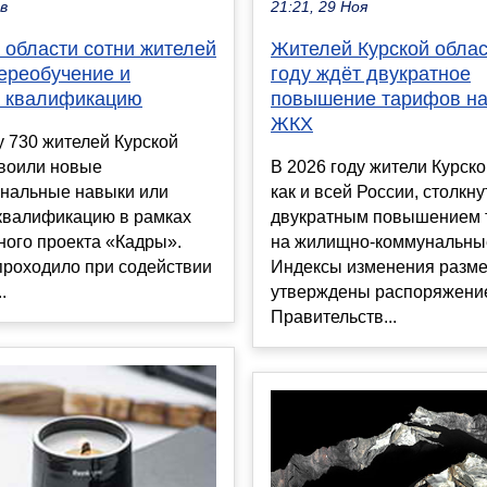
ев
21:21, 29 Ноя
 области сотни жителей
Жителей Курской облас
ереобучение и
году ждёт двукратное
 квалификацию
повышение тарифов на
ЖКХ
у 730 жителей Курской
своили новые
В 2026 году жители Курско
нальные навыки или
как и всей России, столкну
квалификацию в рамках
двукратным повышением 
ного проекта «Кадры».
на жилищно-коммунальные
проходило при содействии
Индексы изменения разме
.
утверждены распоряжени
Правительств...