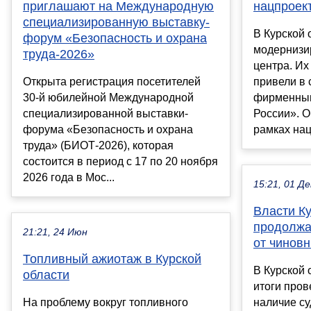
приглашают на Международную
нацпроек
специализированную выставку-
В Курской 
форум «Безопасность и охрана
модернизи
труда-2026»
центра. Их
Открыта регистрация посетителей
привели в 
30-й юбилейной Международной
фирменным
специализированной выставки-
России». 
форума «Безопасность и охрана
рамках нац.
труда» (БИОТ-2026), которая
состоится в период с 17 по 20 ноября
2026 года в Мос...
15:21, 01 Де
Власти К
продолжа
21:21, 24 Июн
от чиновн
Топливный ажиотаж в Курской
В Курской 
области
итоги пров
На проблему вокруг топливного
наличие су