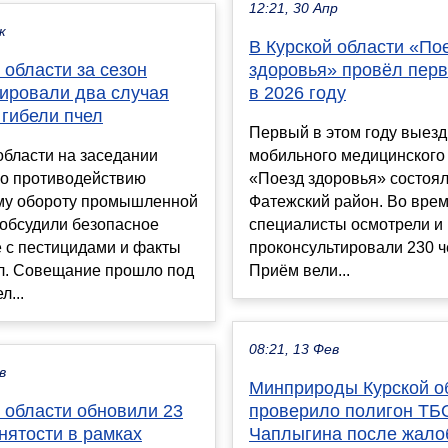
12:21, 30 Апр
к
В Курской области «По
 области за сезон
здоровья» провёл пер
рировали два случая
в 2026 году
 гибели пчел
Первый в этом году выезд
области на заседании
мобильного медицинского
по противодействию
«Поезд здоровья» состоял
му обороту промышленной
Фатежский район. Во вре
 обсудили безопасное
специалисты осмотрели и
 с пестицидами и факты
проконсультировали 230 ч
ел. Совещание прошло под
Приём вели...
л...
08:21, 13 Фев
в
Минприроды Курской о
 области обновили 23
проверило полигон ТБ
нятости в рамках
Чаплыгина после жало