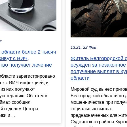
к
13:21, 22 Фев
 области более 2 тысяч
живут с ВИЧ,
Житель Белгородской 
тво получает лечение
осужден за незаконное
получение выплат в Ку
области зарегистрировано
области
ек с ВИЧ-инфекцией, и
из них получают
Мировой суд вынес приго
ую терапию. Об этом в
Белгородской области по 
йма» сообщил
мошенничестве при получ
й отделом Центра
социальных выплат,
и и ...
предназначенных для жит
Суджанского района Курс