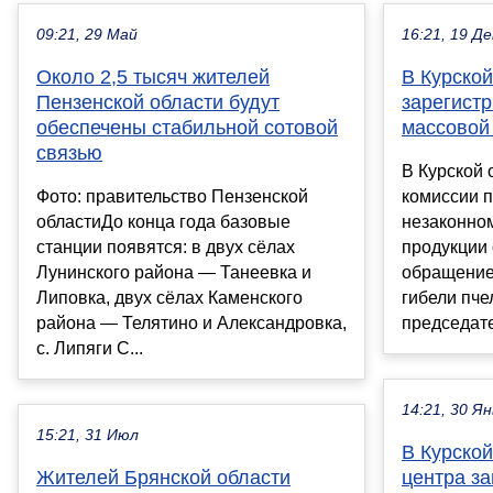
09:21, 29 Май
16:21, 19 Де
Около 2,5 тысяч жителей
В Курской
Пензенской области будут
зарегист
обеспечены стабильной сотовой
массовой
связью
В Курской 
Фото: правительство Пензенской
комиссии 
областиДо конца года базовые
незаконно
станции появятся: в двух сёлах
продукции
Лунинского района — Танеевка и
обращение
Липовка, двух сёлах Каменского
гибели пч
района — Телятино и Александровка,
председате
с. Липяги С...
14:21, 30 Ян
15:21, 31 Июл
В Курской
Жителей Брянской области
центра за