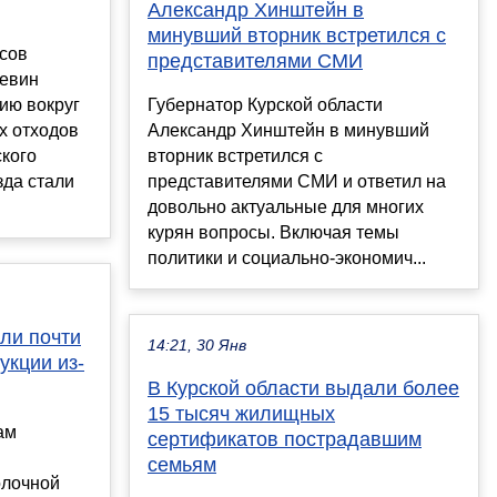
Александр Хинштейн в
минувший вторник встретился с
сов
представителями СМИ
Левин
ию вокруг
Губернатор Курской области
х отходов
Александр Хинштейн в минувший
кого
вторник встретился с
зда стали
представителями СМИ и ответил на
довольно актуальные для многих
курян вопросы. Включая темы
политики и социально-экономич...
яли почти
14:21, 30 Янв
укции из-
В Курской области выдали более
15 тысяч жилищных
ам
сертификатов пострадавшим
семьям
олочной