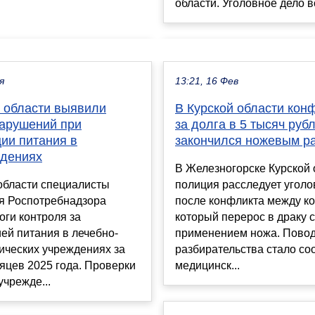
области. Уголовное дело в
я
13:21, 16 Фев
й области выявили
В Курской области конф
нарушений при
за долга в 5 тысяч руб
ии питания в
закончился ножевым р
дениях
В Железногорске Курской 
области специалисты
полиция расследует уголо
я Роспотребнадзора
после конфликта между ко
оги контроля за
который перерос в драку с
ей питания в лечебно-
применением ножа. Пово
ических учреждениях за
разбирательства стало со
яцев 2025 года. Проверки
медицинск...
учрежде...