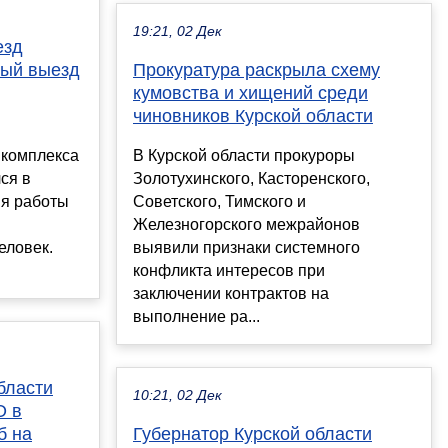
19:21, 02 Дек
езд
вый выезд
Прокуратура раскрыла схему
кумовства и хищений среди
чиновников Курской области
 комплекса
В Курской области прокуроры
ся в
Золотухинского, Касторенского,
мя работы
Советского, Тимского и
Железногорского межрайонов
еловек.
выявили признаки системного
конфликта интересов при
заключении контрактов на
выполнение ра...
бласти
10:21, 02 Дек
О в
б на
Губернатор Курской области