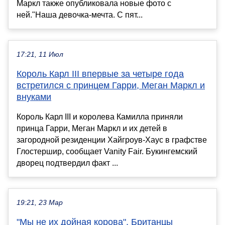
Маркл также опубликовала новые фото с
ней."Наша девочка-мечта. С пят...
17:21, 11 Июл
Король Карл III впервые за четыре года
встретился с принцем Гарри, Меган Маркл и
внуками
Король Карл III и королева Камилла приняли
принца Гарри, Меган Маркл и их детей в
загородной резиденции Хайгроув-Хаус в графстве
Глостершир, сообщает Vanity Fair. Букингемский
дворец подтвердил факт ...
19:21, 23 Мар
"Мы не их дойная корова". Британцы