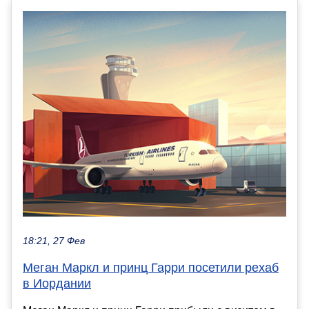
18:21, 27 Фев
Меган Маркл и принц Гарри посетили рехаб
в Иордании