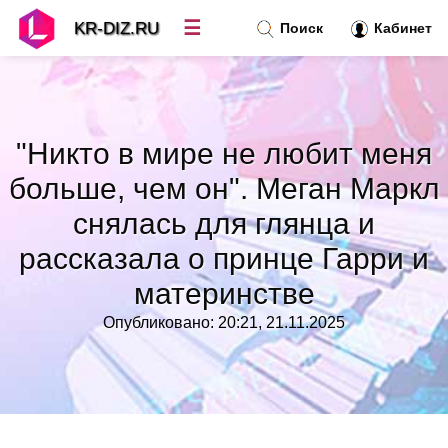
☰
KR-DIZ.RU
Поиск
Кабинет
Новости
»
"Никто в мире не любит меня
Топ новостей
»
больше, чем он". Меган Маркл
снялась для глянца и
Рубрики
»
рассказала о принце Гарри и
Правила
»
материнстве
Опубликовано: 20:21, 21.11.2025
Контакт
»