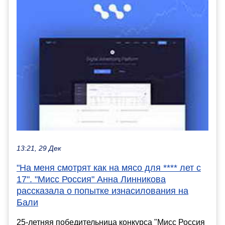
13:21, 29 Дек
"На меня смотрят как на мясо для **** лет с
17". "Мисс Россия" Анна Линникова
рассказала о попытке изнасилования на
Бали
25-летняя победительница конкурса "Мисс Россия