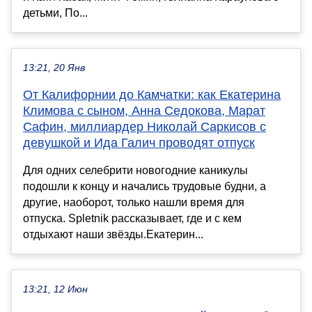
детьми, По...
13:21, 20 Янв
От Калифорнии до Камчатки: как Екатерина
Климова с сыном, Анна Седокова, Марат
Сафин, миллиардер Николай Саркисов с
девушкой и Ида Галич проводят отпуск
Для одних селебрити новогодние каникулы
подошли к концу и начались трудовые будни, а
другие, наоборот, только нашли время для
отпуска. Spletnik рассказывает, где и с кем
отдыхают наши звёзды.Екатерин...
13:21, 12 Июн