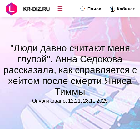
☰
KR-DIZ.RU
Поиск
Кабинет
Новости
»
"Люди давно считают меня
Топ новостей
»
глупой". Анна Седокова
рассказала, как справляется с
Рубрики
»
хейтом после смерти Яниса
Правила
»
Тиммы
Опубликовано: 12:21, 28.11.2025
Контакт
»