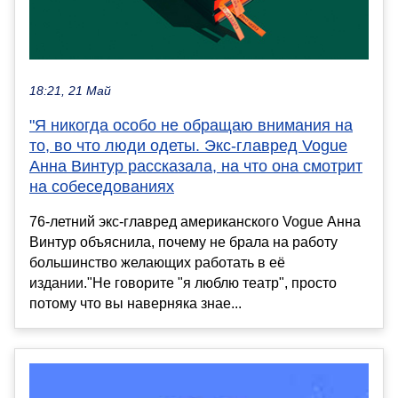
18:21, 21 Май
"Я никогда особо не обращаю внимания на
то, во что люди одеты. Экс-главред Vogue
Анна Винтур рассказала, на что она смотрит
на собеседованиях
76-летний экс-главред американского Vogue Анна
Винтур объяснила, почему не брала на работу
большинство желающих работать в её
издании."Не говорите "я люблю театр", просто
потому что вы наверняка знае...