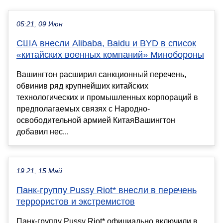
05:21, 09 Июн
США внесли Alibaba, Baidu и BYD в список
«китайских военных компаний» Минобороны
Вашингтон расширил санкционный перечень,
обвинив ряд крупнейших китайских
технологических и промышленных корпораций в
предполагаемых связях с Народно-
освободительной армией КитаяВашингтон
добавил нес...
19:21, 15 Май
Панк-группу Pussy Riot* внесли в перечень
террористов и экстремистов
Панк-группу Pussy Riot* официально включили в