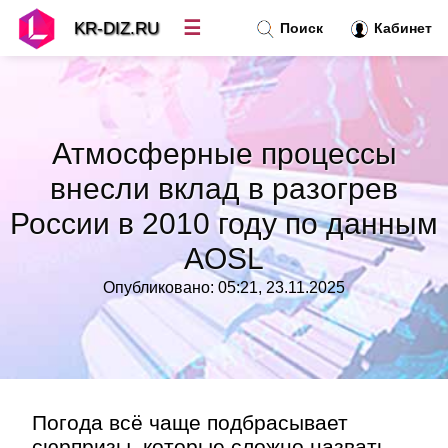
☰
KR-DIZ.RU
Поиск
Кабинет
Новости
»
Атмосферные процессы
Топ новостей
»
внесли вклад в разогрев
России в 2010 году по данным
Рубрики
»
AOSL
Правила
»
Опубликовано: 05:21, 23.11.2025
Контакт
»
Погода всё чаще подбрасывает
сюрпризы, которые сложно назвать