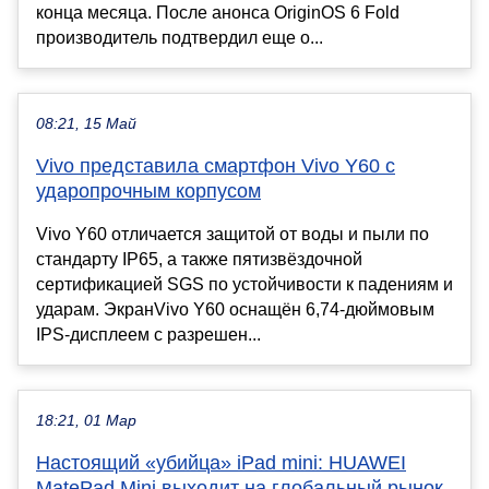
конца месяца. После анонса OriginOS 6 Fold
производитель подтвердил еще о...
08:21, 15 Май
Vivo представила смартфон Vivo Y60 с
ударопрочным корпусом
Vivo Y60 отличается защитой от воды и пыли по
стандарту IP65, а также пятизвёздочной
сертификацией SGS по устойчивости к падениям и
ударам. ЭкранVivo Y60 оснащён 6,74-дюймовым
IPS-дисплеем с разрешен...
18:21, 01 Мар
Настоящий «убийца» iPad mini: HUAWEI
MatePad Mini выходит на глобальный рынок