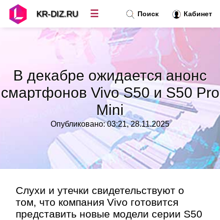
☰
KR-DIZ.RU
Поиск
Кабинет
Новости
»
В декабре ожидается анонс
Топ новостей
»
смартфонов Vivo S50 и S50 Pro
Mini
Рубрики
»
Опубликовано: 03:21, 28.11.2025
Правила
»
Контакт
»
Cлухи и утечки свидетельствуют о
том, что компания Vivo готовится
представить новые модели серии S50