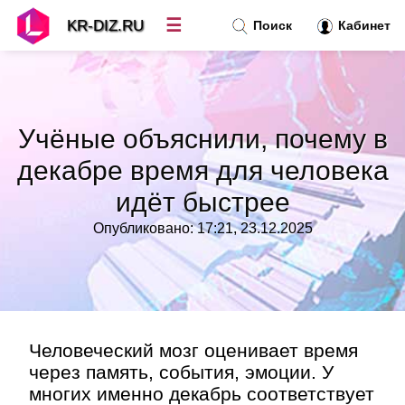
☰
KR-DIZ.RU
Поиск
Кабинет
Новости
»
Учёные объяснили, почему в
Топ новостей
»
декабре время для человека
идёт быстрее
Рубрики
»
Опубликовано: 17:21, 23.12.2025
Правила
»
Контакт
»
Человеческий мозг оценивает время
через память, события, эмоции. У
многих именно декабрь соответствует