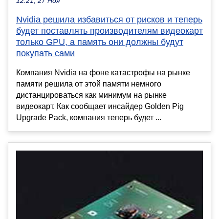
12:21, 27 Ноя
Nvidia решила избавиться от рисков и теперь
будет поставлять производителям видеокарт
только GPU, а память они должны будут
покупать сами
Компания Nvidia на фоне катастрофы на рынке
памяти решила от этой памяти немного
дистанцироваться как минимум на рынке
видеокарт. Как сообщает инсайдер Golden Pig
Upgrade Pack, компания теперь будет ...