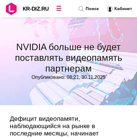
☰
KR-DIZ.RU
Поиск
Кабинет
Новости
»
NVIDIA больше не будет
Топ новостей
»
поставлять видеопамять
партнерам
Рубрики
»
Опубликовано: 08:21, 30.11.2025
Правила
»
Контакт
»
Дефицит видеопамяти,
наблюдающийся на рынке в
последние месяцы, начинает