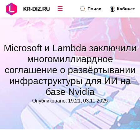
☰
KR-DIZ.RU
Поиск
Кабинет
Новости
»
Microsoft и Lambda заключили
Топ новостей
»
многомиллиардное
соглашение о развёртывании
Рубрики
»
инфраструктуры для ИИ на
Правила
»
базе Nvidia
Опубликовано: 19:21, 03.11.2025
Контакт
»