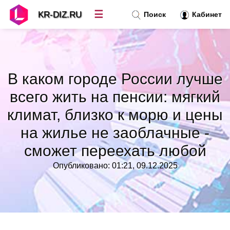
☰
KR-DIZ.RU
Поиск
Кабинет
Новости
»
В каком городе России лучше
Топ новостей
»
всего жить на пенсии: мягкий
климат, близко к морю и цены
Рубрики
»
на жилье не заоблачные -
Правила
сможет переехать любой
»
Опубликовано: 01:21, 09.12.2025
Контакт
»