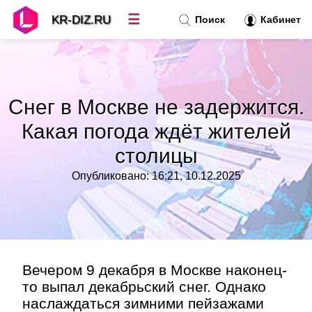
☰
KR-DIZ.RU
Поиск
Кабинет
Новости
»
Снег в Москве не задержится.
Топ новостей
»
Какая погода ждёт жителей
столицы
Рубрики
»
Опубликовано: 16:21, 10.12.2025
Правила
»
Контакт
»
Вечером 9 декабря в Москве наконец-
то выпал декабрьский снег. Однако
наслаждаться зимними пейзажами