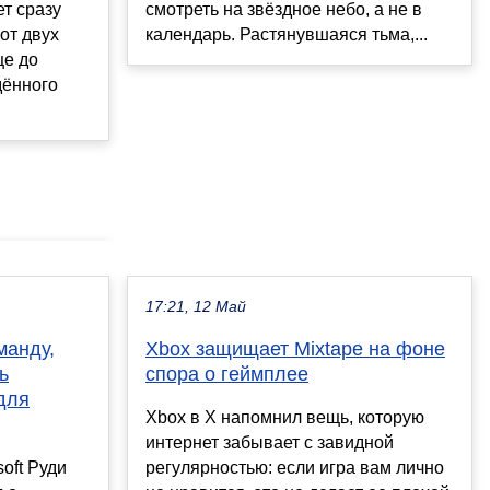
ет сразу
смотреть на звёздное небо, а не в
от двух
календарь. Растянувшаяся тьма,...
це до
дённого
17:21, 12 Май
манду,
Xbox защищает Mixtape на фоне
ь
спора о геймплее
для
Xbox в X напомнил вещь, которую
интернет забывает с завидной
oft Руди
регулярностью: если игра вам лично