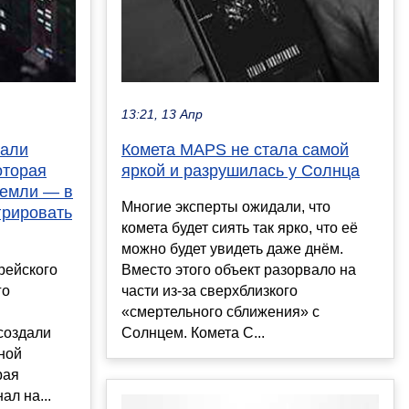
13:21, 13 Апр
мали
Комета MAPS не стала самой
оторая
яркой и разрушилась у Солнца
земли — в
Многие эксперты ожидали, что
грировать
комета будет сиять так ярко, что её
можно будет увидеть даже днём.
рейского
Вместо этого объект разорвало на
го
части из-за сверхблизкого
«смертельного сближения» с
создали
Солнцем. Комета C...
ной
рая
ал на...