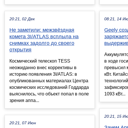
20:21, 02 Дек
08:21, 14 И
Не заметили: межзвёздная
Geely соз
комета 3I/ATLAS всплыла на
заряжаетс
снимках задолго до своего
выдержив
открытия
Аккумулято
Космический телескоп TESS
в ходе го
неожиданно внес коррективы в
превысил 
историю появления 3I/ATLAS: в
кВт. Китай
опубликованных материалах Центра
технологий
космических исследований Годдарда
зафиксиро
выяснилось, что объект попал в поле
1093 кВт...
зрения аппа...
20:21, 15 И
20:21, 07 Июн
Зачем App