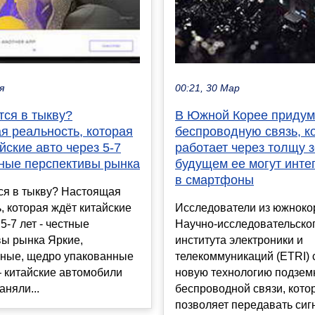
я
00:21, 30 Мар
тся в тыкву?
В Южной Корее приду
я реальность, которая
беспроводную связь, к
йские авто через 5-7
работает через толщу 
тные перспективы рынка
будущем ее могут инте
в смартфоны
ся в тыкву? Настоящая
, которая ждёт китайские
Исследователи из южноко
5-7 лет - честные
Научно-исследовательско
вы рынка Яркие,
института электроники и
чные, щедро упакованные
телекоммуникаций (ETRI) 
 китайские автомобили
новую технологию подзем
аняли...
беспроводной связи, кото
позволяет передавать сигн