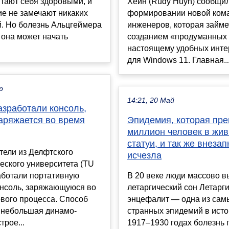
тают себя здоровыми, и
Хейн (Rudy Huyn) сообщил
е не замечают никаких
формировании новой ком
. Но болезнь Альцгеймера
инженеров, которая займе
 она может начать
созданием «продуманных 
настоящему удобных инт
для Windows 11. Главная..
р
14:21, 20 Май
азработали консоль,
аряжается во время
Эпидемия, которая пр
миллион человек в жи
статуи, и так же внезап
тели из Делфтского
исчезла
еского университета (TU
работали портативную
В 20 веке люди массово в
онсоль, заряжающуюся во
летаргический сон Летарг
вого процесса. Способ
энцефалит — одна из сам
 небольшая динамо-
странных эпидемий в исто
трое...
1917–1930 годах болезнь 