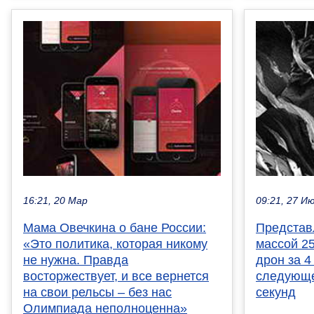
16:21, 20 Мар
09:21, 27 И
Мама Овечкина о бане России:
Представ
«Это политика, которая никому
массой 25
не нужна. Правда
дрон за 4
восторжествует, и все вернется
следующе
на свои рельсы – без нас
секунд
Олимпиада неполноценна»