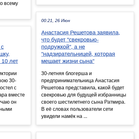
о всему
00:21, 26 Июн
Анастасия Решетова заявила,
что будет "свекровью-
 с
подружкой", а не
шку,
"надзирательницей, которая
 10 лет
мешает жизни сына"
иктории
30-летняя блогерша и
вою 30-
предпринимательница Анастасия
остел с
Решетова представила, какой будет
ара вместе
свекровью для будущей избранницы
учаю он
своего шестилетнего сына Ратмира.
тными
В её словах пользователи сети
увидели намёк на ...