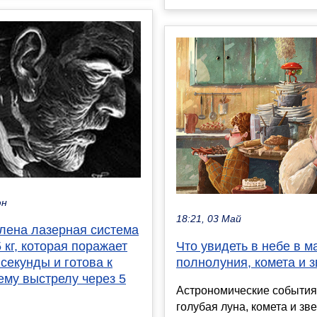
юн
18:21, 03 Май
лена лазерная система
Что увидеть в небе в м
 кг, которая поражает
полнолуния, комета и 
 секунды и готова к
му выстрелу через 5
Астрономические события
голубая луна, комета и зв