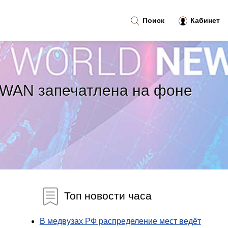
Поиск
Кабинет
 SWAN запечатлена на фоне
Топ новости часа
В медвузах РФ распределение мест ведёт