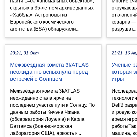
найти 1400 «аномальных объектов»,
Многие счи
скрытых в 35-летнем архиве данных
окружающи
«Хаббла». Астрономы из
отклонений
Европейского космического
коварна —
агентства (ESA) обнаружили...
разрушат...
23:21, 31 Окт
23:21, 16 Ап
Межзвёздная комета 3I/ATLAS
Ученые р
неожиданно вспыхнула перед
которая з
встречей с Солнцем
игры
Межзвёздная комета 3I/ATLAS
Исследова
неожиданно стала ярче на
технологич
последнем участке пути к Солнцу. По
Delft) раз
данным работы Кичэна Чжана
игровую к
(обсерватория Лоуэлла) и Карла
время игро
Баттамса (Военно-морская
работыТак
лаборатория США), яркость к...
машина, вс