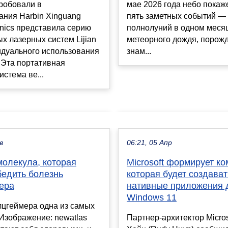
мае 2026 года небо покаж
робовали в
пять заметных событий — 
ания Harbin Xinguang
полнолуний в одном меся
onics представила серию
метеорного дождя, порож
х лазерных систем Lijian
знам...
идуального использования
.Эта портативная
истема ве...
в
06:21, 05 Апр
молекула, которая
Microsoft формирует ко
бедить болезнь
которая будет создават
ера
нативные приложения 
Windows 11
лцгеймера одна из самых
Изображение: newatlas
Партнер-архитектор Micros