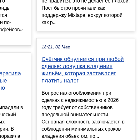
 о
не нравится, это не делает ее плохой.
анды
Пост быстро прочитали как
тся
поддержку Mixtape, вокруг которой
и по-
как р...
ерфейсов»
.
18:21, 02 Мар
Счётчик обнуляется при любой
сделке: ловушка владения
евратила
жильём, которая заставляет
вые
платить налог
но
Вопрос налогообложения при
сделках с недвижимостью в 2026
ыпадали в
году требует от собственников
ический
предельной внимательности.
ых
Основная сложность заключается в
рии. В
соблюдении минимальных сроков
поразила
владения объектом, по...