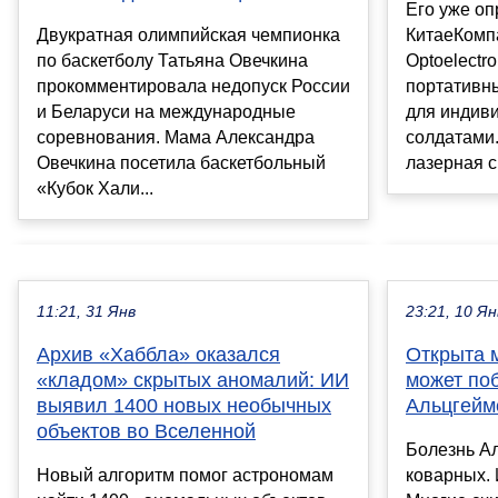
Его уже оп
Двукратная олимпийская чемпионка
КитаеКомп
по баскетболу Татьяна Овечкина
Optoelectr
прокомментировала недопуск России
портативны
и Беларуси на международные
для индив
соревнования. Мама Александра
солдатами
Овечкина посетила баскетбольный
лазерная с
«Кубок Хали...
11:21, 31 Янв
23:21, 10 Ян
Архив «Хаббла» оказался
Открыта 
«кладом» скрытых аномалий: ИИ
может по
выявил 1400 новых необычных
Альцгейм
объектов во Вселенной
Болезнь А
Новый алгоритм помог астрономам
коварных. 