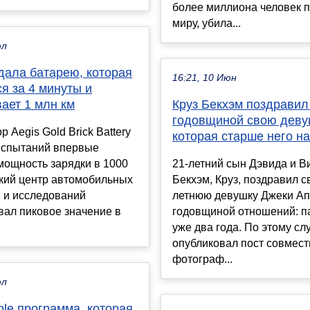
более миллиона человек п
миру, убила...
юл
дала батарею, которая
16:21, 10 Июн
я за 4 минуты и
ает 1 млн км
Круз Бекхэм поздравил
годовщиной свою деву
р Aegis Gold Brick Battery
которая старше него на
сиспытаний впервые
мощность зарядки в 1000
21-летний сын Дэвида и В
ский центр автомобильных
Бекхэм, Круз, поздравил с
 и исследований
летнюю девушку Джеки Ап
вал пиковое значение в
годовщиной отношений: п
уже два года. По этому сл
опубликовал пост совмес
фотограф...
юл
le программа, которая