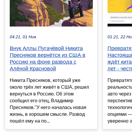
04:21, 01 Ноя
01:21, 22 Но
Внук Аллы Пугачёвой Никита
Превратя
Пресняков вернётся из США в
Настояща
Россию на фоне развода с
ждёт кита
Алёной Красновой
лет - чес
Никита Пресняков, который уже
Превратят
около трёх лет живёт в США, решил
реальность
вернуться в Россию. Об этом
авто через 
сообщил его отец, Владимир
перспекти
Пресняков."У него началась новая
технологи
жизнь, в хорошем смысле. Развод
опциями —
пошёл ему на по...
уверенно з