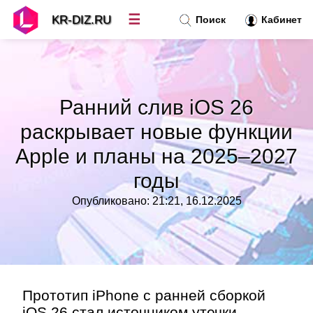
☰
KR-DIZ.RU
Поиск
Кабинет
Новости
»
Ранний слив iOS 26
Топ новостей
»
раскрывает новые функции
Apple и планы на 2025–2027
Рубрики
»
годы
Правила
»
Опубликовано: 21:21, 16.12.2025
Контакт
»
Прототип iPhone с ранней сборкой
iOS 26 стал источником утечки,