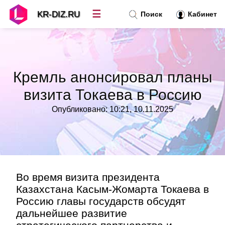
☰
KR-DIZ.RU
Поиск
Кабинет
Новости
»
Кремль анонсировал планы
Топ новостей
»
визита Токаева в Россию
Опубликовано: 10:21, 10.11.2025
Рубрики
»
Правила
»
Контакт
»
Во время визита президента
Казахстана Касым-Жомарта Токаева в
Россию главы государств обсудят
дальнейшее развитие