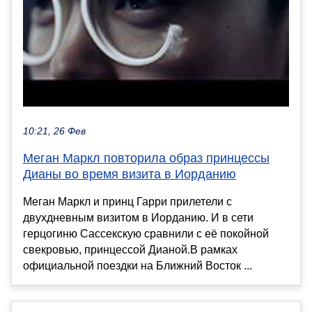
10:21, 26 Фев
Меган Маркл повторила образ принцессы
Дианы во время визита в Иорданию
Меган Маркл и принц Гарри прилетели с
двухдневным визитом в Иорданию. И в сети
герцогиню Сассекскую сравнили с её покойной
свекровью, принцессой Дианой.В рамках
официальной поездки на Ближний Восток ...