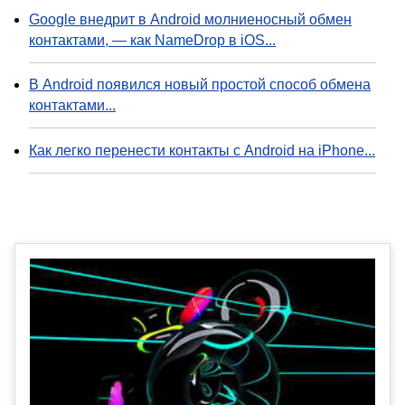
Google внедрит в Android молниеносный обмен
контактами, — как NameDrop в iOS...
В Android появился новый простой способ обмена
контактами...
Как легко перенести контакты с Android на iPhone...