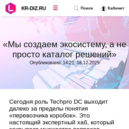
☰
KR-DIZ.RU
Поиск
Кабинет
Новости
»
«Мы создаем экосистему, а не
Топ новостей
»
просто каталог решений»
Опубликовано: 14:21, 18.12.2025
Рубрики
»
Правила
»
Контакт
»
Сегодня роль Techpro DC выходит
далеко за пределы понятия
«перевозчика коробок». Это
настоящий экспертный хаб, который