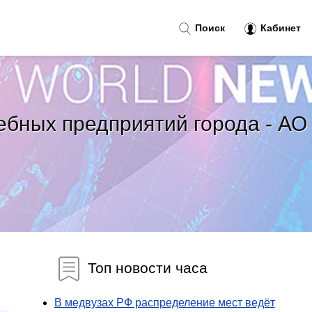
Поиск
Кабинет
ебных предприятий города - АО
Топ новости часа
В медвузах РФ распределение мест ведёт