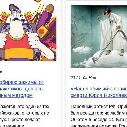
ев
23:21, 04 Ноя
собираю зажимы от
пакетиков: делюсь
«Наш любимый»: певиц
чным методом
смерти Юрия Николае
ажется, это один из тех
Народный артист РФ Юри
йфхаков, о которых не
был всегда горячо любим 
лух. Просто делают.
Об этом в беседе с 5-tv.ru
ло наивное
заслуженная артистка Рос