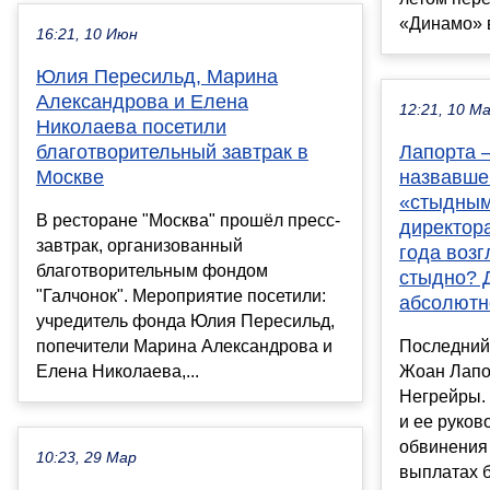
«Динамо» в
16:21, 10 Июн
Юлия Пересильд, Марина
Александрова и Елена
12:21, 10 М
Николаева посетили
благотворительный завтрак в
Лапорта –
Москве
назвавше
«стыдным
В ресторане "Москва" прошёл пресс-
директора
завтрак, организованный
года возг
благотворительным фондом
стыдно? 
"Галчонок". Мероприятие посетили:
абсолютн
учредитель фонда Юлия Пересильд,
попечители Марина Александрова и
Последний
Елена Николаева,...
Жоан Лапо
Негрейры. 
и ее руко
обвинения 
10:23, 29 Мар
выплатах 