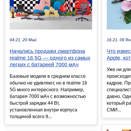
04:21, 20 Май
16:21, 09 Ян
Начались продажи смартфона
Что извес
realme 16 5G — одного из самых
Apple, ко
легких с батареей 7000 мАч
Уже ни для 
Базовые модели в среднем классе
происходит
обычно не удивляют, но в realme 16
кадров. П
5G много интересного. Например,
специалис
батарея 7000 мАч с возможностью
давно. Одн
быстрой зарядки 44 Вт,
который ра
установленная внутри корпуса
СМИ...
толщиной всего 8...