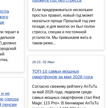
прожить год без стресса
Если придерживаться нескольких
есла
простых правил, новый год может
кого
оказаться проще Прошлый год уже
ше
позади, и для многих он был полон
и теракт в
стресса, спешки и постоянной
одельное
усталости. Мы привыкаем жить в
У) должно
таком режи...
городской
цей
нтка,
16:21, 02 Июн
ТОП-10 самых мощных
смартфонов за мая 2026 года
Согласно свежему рейтингу AnTuTu
за май 2026 года, лидером среди
 и не
самых мощных смартфонов стал Red
ые города
Magic 11S Pro+. В бенчмарке AnTuTu
й пенсии