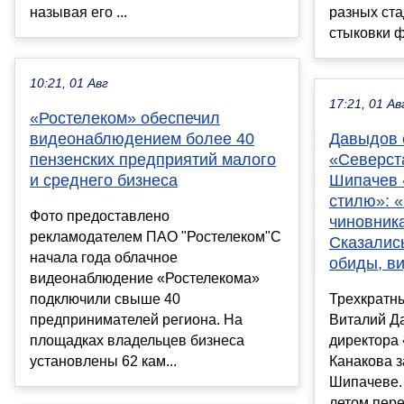
называя его ...
разных ста
стыковки ф
10:21, 01 Авг
17:21, 01 Ав
«Ростелеком» обеспечил
видеонаблюдением более 40
Давыдов 
пензенских предприятий малого
«Северста
и среднего бизнеса
Шипачев 
стилю»: 
Фото предоставлено
чиновника
рекламодателем ПАО "Ростелеком"С
Сказались
начала года облачное
обиды, в
видеонаблюдение «Ростелекома»
подключили свыше 40
Трехкратн
предпринимателей региона. На
Виталий Д
площадках владельцев бизнеса
директора
установлены 62 кам...
Канакова з
Шипачеве.
летом пере