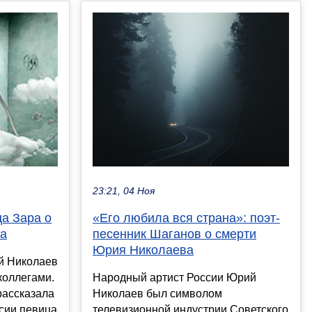
23:21, 04 Ноя
«Его любила вся страна»: поэт-
а Зара о
песенник Шаганов о смерти
ва
Юрия Николаева
й Николаев
Народный артист России Юрий
коллегами.
Николаев был символом
 рассказала
телевизионной индустрии Советского
сии певица