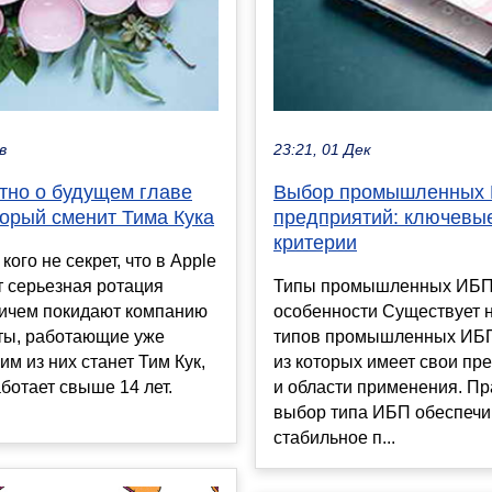
в
23:21, 01 Дек
тно о будущем главе
Выбор промышленных 
торый сменит Тима Кука
предприятий: ключевы
критерии
кого не секрет, что в Apple
 серьезная ротация
Типы промышленных ИБП 
ричем покидают компанию
особенности Существует 
ты, работающие уже
типов промышленных ИБП
им из них станет Тим Кук,
из которых имеет свои п
ботает свыше 14 лет.
и области применения. П
выбор типа ИБП обеспечи
стабильное п...