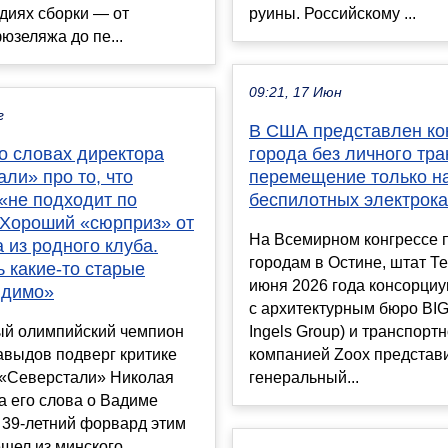
диях сборки — от
руины. Российскому ...
юзеляжа до пе...
09:21, 17 Июн
г
В США представлен ко
о словах директора
города без личного тра
ли» про то, что
перемещение только н
«не подходит по
беспилотных электрок
«Хороший «сюрприз» от
На Всемирном конгрессе 
 из родного клуба.
городам в Остине, штат Те
 какие-то старые
июня 2026 года консорциу
идимо»
с архитектурным бюро BIG
ый олимпийский чемпион
Ingels Group) и транспорт
авыдов подверг критике
компанией Zoox представ
 «Северстали» Николая
генеральный...
а его слова о Вадиме
 39-летний форвард этим
шел из минского