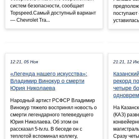
систем безопасности, сообщает
предположе
Topspeed.Самый доступный вариант
поступают 
— Chevrolet Tra...
уставилась 
12:21, 05 Ноя
21:21, 12 И
«Легенда нашего искусства»:
Казански
Владимир Винокур о смерти
рекорд п
Юрия Николаева
четыре бо
одноврем
Народный артист РСФСР Владимир
Винокур тяжело воспринял новость о
На Казанс
смерти легендарного телеведущего
(КАЗ) разв
Юрия Николаева. Об этом он
конвейерн
рассказал 5-tv.ru. В беседе он с
магистраль
теплотой вспоминал коллегу,
Сразу чет