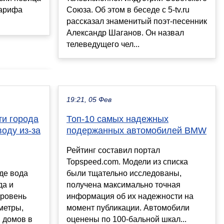
Союза. Об этом в беседе с 5-tv.ru
Зарифа
рассказал знаменитый поэт-песенник
Александр Шаганов. Он назвал
телеведущего чел...
19:21, 05 Фев
ти города
Топ-10 самых надежных
воду из-за
подержанных автомобилей BMW
Рейтинг составил портал
Topspeed.com. Модели из списка
где вода
были тщательно исследованы,
да и
получена максимально точная
уровень
информация об их надежности на
метры,
момент публикации. Автомобили
 домов в
оценены по 100-бальной шкал...