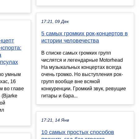
17:21, 09 Дек
5 самых громких рок-концертов в
нцепт
истории человечества
нспорта:
В списке самых громких групп
а
числятся и легендарные Motorhead
апсулах
На музыкальных концертах всегда
по умным
очень громко. Но выступления рок-
хас, 16
групп вообще вне всякой
м во главе
конкуренции. Громкий звук, ревущие
 (Bjarke
гитары и бара...
ной
ил
17:21, 14 Янв
10 самых простых способов