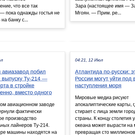
ние, что все так
Зара (настоящее имя — 
— пока однажды гостья не
Мгоян. — Прим. ре...
на банку с...
юл
04:21, 12 Июл
й авиазавод побил
Атлантида по-русски: э
о выпуску Ту-214 —
России могут уйти под 
рта в стройке
наступления моря
енно, вместо одного
Мировые медиа рисуют
ком авиационном заводе
апокалиптические карты, 
ернули фактически
стирает с лица земли горо
ое производство
страны. К концу столетия 
ных лайнеров Ту-214.
океана может вырасти на 
ыре машины находятся на
превращая сто миллионов