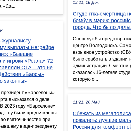
13:21, 18 Дек
 «Са...
Студентка-смертница н
бомбу в мэрию российс
города. Что было даль
ар
Спецслужбы предотвратил
 журналисту,
центре Волгодонска. Сам
му выплаты Негрейре
взрывное устройство (СВ
и»: «Бывшие
было сработать в здании 
 и игроки «Реала» 72
администрации. Смертни
лавляли CTA – это не
оказалась 16-летняя студе
Действия «Барсы»
которую о...
о законны»
 президент «Барселоны»
рта высказался о деле
11:21, 26 Май
В 2023 году «Барселоне»
водству были предъявлены
Сбежать из мегаполиса
во взяточничестве при
пожалеть: лучшие мал
бывшему вице-президенту
России для комфортно