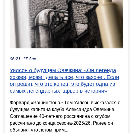
06:21, 17 Апр
Уилсон о будущем Овечкина: «Он легенда
хоккея, может делать все, что захочет. Если
он решит, что это конец, это будет одна из
самых легендарных карьер в истории»
Форвард «Вашингтона» Том Уилсон высказался о
будущем капитана клуба Александра Овечкина.
Соглашение 40-летнего россиянина с клубом
рассчитано до конца сезона-2025/26. Ранее он
объявил, что летом прим...