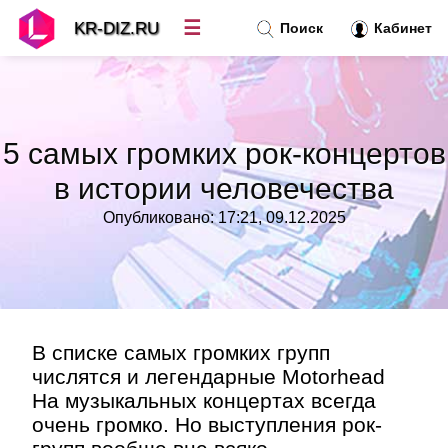
☰
KR-DIZ.RU
Поиск
Кабинет
Новости
»
5 самых громких рок-концертов
Топ новостей
»
в истории человечества
Опубликовано: 17:21, 09.12.2025
Рубрики
»
Правила
»
Контакт
»
В списке самых громких групп
числятся и легендарные Motorhead
На музыкальных концертах всегда
очень громко. Но выступления рок-