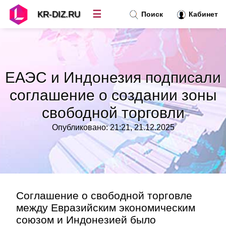
☰
KR-DIZ.RU
Поиск
Кабинет
Новости
»
ЕАЭС и Индонезия подписали
Топ новостей
»
соглашение о создании зоны
свободной торговли
Рубрики
»
Опубликовано: 21:21, 21.12.2025
Правила
»
Контакт
»
Соглашение о свободной торговле
между Евразийским экономическим
союзом и Индонезией было