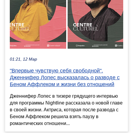
01:21, 12 Мар
"Впервые чувствую себя свободной".
Дженнифер Лопес высказалась о разводе с
Беном Аффлеком и жизни без отношений
Дженнифер Лопес в тизере грядущего интервью
для программы Nightline рассказала о новой главе
в своей жизни. Актриса, которая после развода с
Беном Аффлеком решила взять паузу в
романтических отношени...