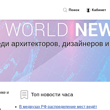
Поиск
Кабинет
ди архитекторов, дизайнеров и
ике и
Топ новости часа
В медвузах РФ распределение мест ведёт
я