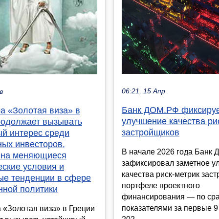
06:21, 15 Апр
в
Банк ДОМ.РФ фиксиру
а «Золотая виза» в
улучшение качества ри
родолжает вызывать
застройщиков
ый интерес среди
ных инвесторов,
В начале 2026 года Банк
 на меняющиеся
зафиксировал заметное у
еские условия и
качества риск‑метрик зас
ые тенденции в сфере
портфеле проектного
нной политики
финансирования — по ср
показателями за первые 9
 «Золотая виза» в Греции