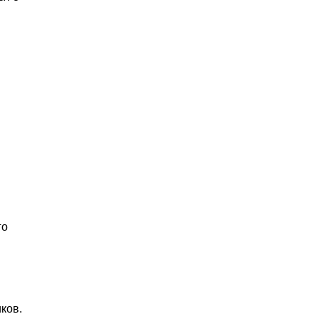
го
ков.