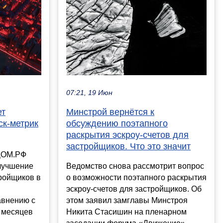
07:21, 19 Июн
ет
Минстрой вернётся к
ск-метрик
обсуждению поэтапного
раскрытия эскроу-счетов для
застройщиков. Что это значит
 ДОМ.РФ
лучшение
Ведомство снова рассмотрит вопрос
тройщиков в
о возможности поэтапного раскрытия
эскроу-счетов для застройщиков. Об
авнению с
этом заявил замглавы Минстроя
 месяцев
Никита Стасишин на пленарном