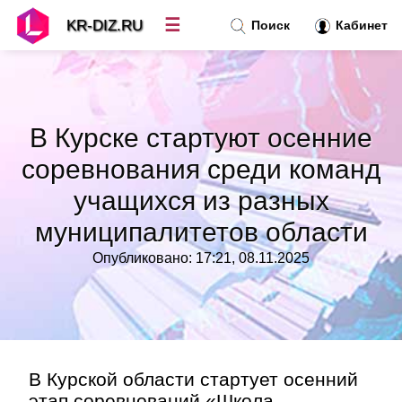
☰
KR-DIZ.RU
Поиск
Кабинет
Новости
»
В Курске стартуют осенние
Топ новостей
»
соревнования среди команд
учащихся из разных
Рубрики
»
муниципалитетов области
Правила
»
Опубликовано: 17:21, 08.11.2025
Контакт
»
В Курской области стартует осенний
этап соревнований «Школа