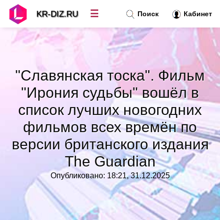
☰
KR-DIZ.RU
Поиск
Кабинет
Новости
»
"Славянская тоска". Фильм
Топ новостей
»
"Ирония судьбы" вошёл в
список лучших новогодних
Рубрики
»
фильмов всех времён по
версии британского издания
Правила
»
The Guardian
Контакт
»
Опубликовано: 18:21, 31.12.2025