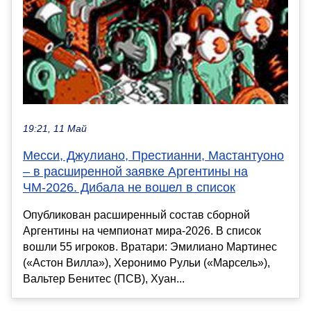
19:21, 11 Май
Месси, Джулиано, Престианни, Мастантуоно
– в расширенной заявке Аргентины на
ЧМ-2026. Дибала не вошел в список
Опубликован расширенный состав сборной
Аргентины на чемпионат мира-2026. В список
вошли 55 игроков. Вратари: Эмилиано Мартинес
(«Астон Вилла»), Херонимо Рульи («Марсель»),
Вальтер Бенитес (ПСВ), Хуан...