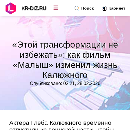
☰
KR-DIZ.RU
Поиск
Кабинет
Новости
»
«Этой трансформации не
Топ новостей
»
избежать»: как фильм
«Малыш» изменил жизнь
Рубрики
»
Калюжного
Правила
»
Опубликовано: 02:21, 28.02.2026
Контакт
»
Актера Глеба Калюжного временно
отпустили из воинской части, чтобы