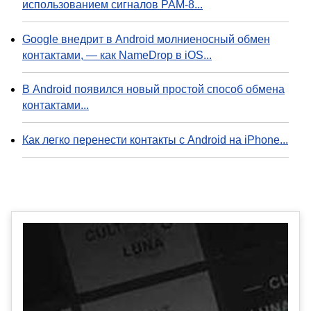
использованием сигналов PAM-8...
Google внедрит в Android молниеносный обмен
контактами, — как NameDrop в iOS...
В Android появился новый простой способ обмена
контактами...
Как легко перенести контакты с Android на iPhone...