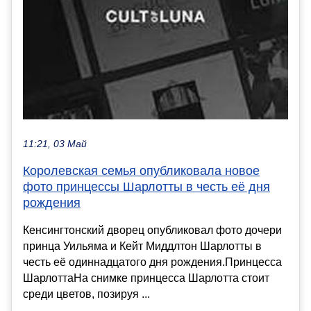
11:21, 03 Май
Королевская семья опубликовала новое
фото принцессы Шарлотты в честь её дня
рождения
Кенсингтонский дворец опубликовал фото дочери
принца Уильяма и Кейт Миддлтон Шарлотты в
честь её одиннадцатого дня рождения.Принцесса
ШарлоттаНа снимке принцесса Шарлотта стоит
среди цветов, позируя ...