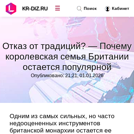
☰
KR-DIZ.RU
Поиск
Кабинет
Новости
»
Отказ от традиций? — Почему
Топ новостей
»
королевская семья Британии
остается популярной
Рубрики
»
Опубликовано: 21:21, 01.01.2026
Правила
»
Контакт
»
Одним из самых сильных, но часто
недооцененных инструментов
британской монархии остается ее