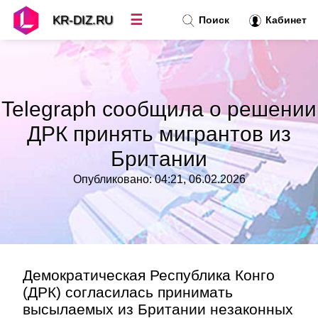
☰
KR-DIZ.RU
Поиск
Кабинет
Новости
»
Telegraph сообщила о решении
Топ новостей
»
ДРК принять мигрантов из
Британии
Рубрики
»
Опубликовано: 04:21, 06.02.2026
Правила
»
Контакт
»
Демократическая Республика Конго
(ДРК) согласилась принимать
высылаемых из Британии незаконных