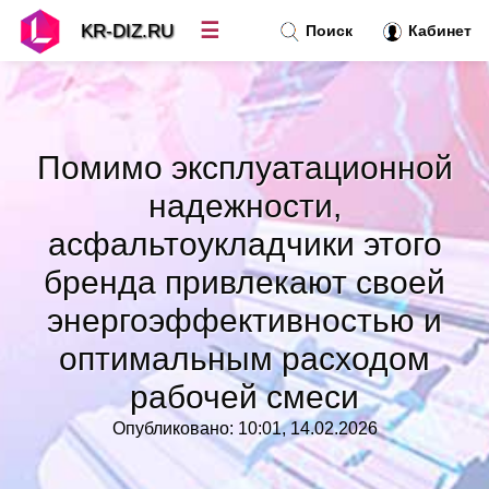
☰
KR-DIZ.RU
Поиск
Кабинет
Новости
»
Помимо эксплуатационной
Топ новостей
»
надежности,
асфальтоукладчики этого
Рубрики
»
бренда привлекают своей
Правила
энергоэффективностью и
»
оптимальным расходом
Контакт
»
рабочей смеси
Опубликовано: 10:01, 14.02.2026