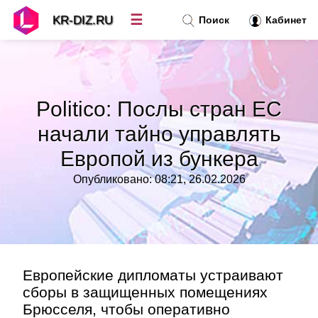
☰
KR-DIZ.RU
Поиск
Кабинет
Новости
»
Politico: Послы стран ЕС
Топ новостей
»
начали тайно управлять
Европой из бункера
Рубрики
»
Опубликовано: 08:21, 26.02.2026
Правила
»
Контакт
»
Европейские дипломаты устраивают
сборы в защищенных помещениях
Брюсселя, чтобы оперативно