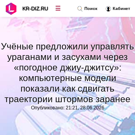
☰
KR-DIZ.RU
Поиск
Кабинет
Новости
»
Учёные предложили управлять
Топ новостей
»
ураганами и засухами через
«погодное джиу-джитсу»:
Рубрики
»
компьютерные модели
Правила
показали как сдвигать
»
траектории штормов заранее
Контакт
»
Опубликовано: 21:21, 28.06.2026