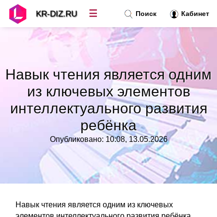
☰
KR-DIZ.RU
Поиск
Кабинет
Новости
»
Навык чтения является одним
Топ новостей
»
из ключевых элементов
интеллектуального развития
Рубрики
»
ребёнка
Правила
»
Опубликовано: 10:08, 13.05.2026
Контакт
»
Навык чтения является одним из ключевых
элементов интеллектуального развития ребёнка.