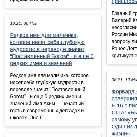
пришлось
Главный т
Валерий К
18:21, 05 Ноя
несогласии
России Ми
Редкое имя для мальчика,
вопросу ли
которое несет себе глубокую
Ранее Дегт
мудрость: в переводе значит
критикует ег
"Поставленный Богом" - и еще 5
редких имен и значений
Редкое имя для мальчика, которое
08:21, 10 М
несет себе глубокую мудрость: в
переводе значит "Поставленный
Форвард 
Богом" - и еще 5 редких имен и
совершил
значений Имя Аким — нечастый
F-16 с п
гость в современных детсадах и
США: «Бы
школах. Оно б...
самому у
Один из 
жизни»