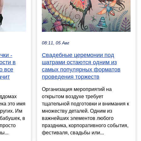
08:11, 05 Авг
Свадебные церемонии под
чки -
шатрами остаются одним из
ости в
самых популярных форматов
о все
проведения торжеств
ачит
Организация мероприятий на
открытом воздухе требует
оддомах
тщательной подготовки и внимания к
ека это имя
множеству деталей. Одним из
ругих. Им
важнейших элементов любого
 бабушек, в
праздника, корпоративного события,
 просто
фестиваля, свадьбы или...
ы...