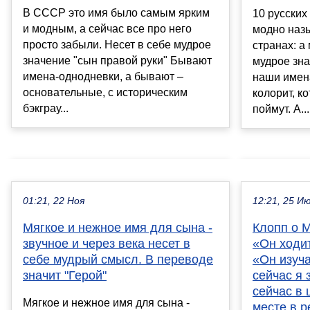
В СССР это имя было самым ярким
10 русских
и модным, а сейчас все про него
модно назы
просто забыли. Несет в себе мудрое
странах: а
значение "сын правой руки" Бывают
мудрое зна
имена-однодневки, а бывают –
наши имен
основательные, с историческим
колорит, к
бэкграу...
поймут. А...
01:21, 22 Ноя
12:21, 25 И
Мягкое и нежное имя для сына -
Клопп о М
звучное и через века несет в
«Он ходит
себе мудрый смысл. В переводе
«Он изуча
значит "Герой"
сейчас я 
сейчас в 
Мягкое и нежное имя для сына -
месте в 