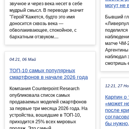
звучное и через века несет в себе
могут не 
мудрый смысл. В переводе значит
"Герой"Кажется, будто это имя
Бывший гл
доносится сквозь века —
«Ливерпул
обволакивающее, спокойное, с
поделился
бархатным отзвуком....
наблюдени
матче ЧМ-
Аргентины 
наблюдал з
04:21, 06 Май
смотришь е
ТОП-10 самых популярных
смартфонов в начале 2026 года
12:21, 27 Но
Компания Counterpoint Research
опубликовала список самых
Карпин о 
продаваемых моделей смартфонов
«может не
за первые три месяца 2026 года. На
после кри
устройства, вошедшие в ТОП-10,
согласов
приходится 25% всех мировых
бы нужно,
продаж. Это самый...