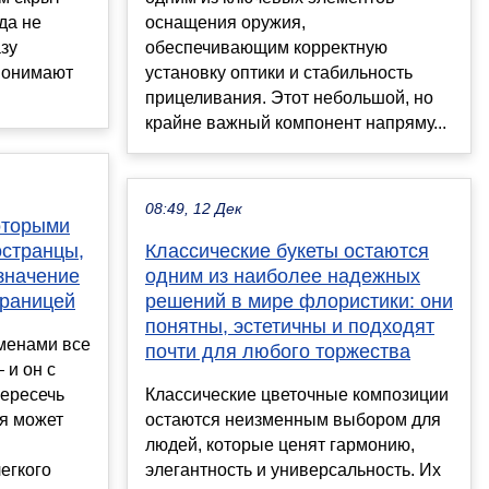
да не
оснащения оружия,
зу
обеспечивающим корректную
понимают
установку оптики и стабильность
прицеливания. Этот небольшой, но
крайне важный компонент напряму...
08:49, 12 Дек
которыми
остранцы,
Классические букеты остаются
 значение
одним из наиболее надежных
границей
решений в мире флористики: они
понятны, эстетичны и подходят
именами все
почти для любого торжества
 и он с
пересечь
Классические цветочные композиции
мя может
остаются неизменным выбором для
людей, которые ценят гармонию,
егкого
элегантность и универсальность. Их