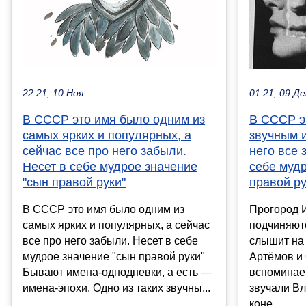
22:21, 10 Ноя
01:21, 09 Де
В СССР это имя было одним из
В СССР э
самых ярких и популярных, а
звучным и
сейчас все про него забыли.
него все 
Несет в себе мудрое значение
себе мудр
"сын правой руки"
правой ру
В СССР это имя было одним из
Прогород И
самых ярких и популярных, а сейчас
подчиняют
все про него забыли. Несет в себе
слышит на 
мудрое значение "сын правой руки"
Артёмов и
Бывают имена-однодневки, а есть —
вспоминает
имена-эпохи. Одно из таких звучны...
звучали Вл
коне...