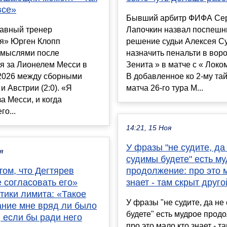
все»
Бывший арбитр ФИФА Се
авный тренер
Лапочкин назвал поспеш
я» Юрген Клопп
решение судьи Алексея С
 мыслями после
назначить пенальти в воро
я за Лионелем Месси в
Зенита » в матче с « Локо
2026 между сборными
В добавленное ко 2-му та
и Австрии (2:0). «Я
матча 26-го тура М...
а Месси, и когда
го...
14:21, 15 Ноя
У фразы "не судите, да
я
судимы будете" есть м
том, что Дегтярев
продолжение: про это 
 согласовать его»
знает - там скрыт друг
тики лимита: «Такое
У фразы "не судите, да не
ание мне вряд ли было
будете" есть мудрое прод
 если бы ради него
про это мало кто знает - т