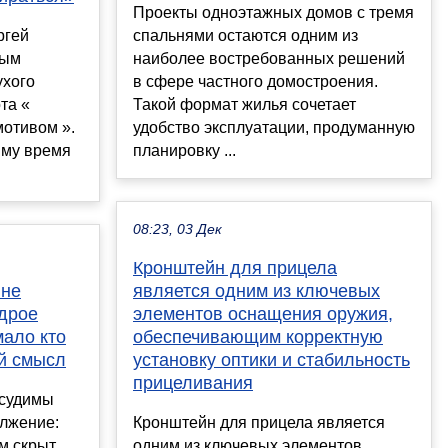
Проекты одноэтажных домов с тремя
ргей
спальнями остаются одним из
ным
наиболее востребованных решений
ухого
в сфере частного домостроения.
та «
Такой формат жилья сочетает
мотивом ».
удобство эксплуатации, продуманную
йму время
планировку ...
08:23, 03 Дек
Кронштейн для прицела
 не
является одним из ключевых
удрое
элементов оснащения оружия,
мало кто
обеспечивающим корректную
ой смысл
установку оптики и стабильность
прицеливания
 судимы
олжение:
Кронштейн для прицела является
ам скрыт
одним из ключевых элементов