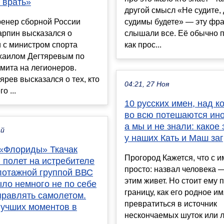
 врать»
другой смысл «Не судите, 
ренер сборной России
судимы будете» — эту фра
арпин высказался о
слышали все. Её обычно 
 с министром спорта
как прос...
хаилом Дегтяревым по
мита на легионеров.
ярев высказался о тех, кто
04:21, 27 Ноя
о ...
10 русских имен, над 
во всю потешаются ин
а мы и не знали: какое
ай
у наших Кать и Маш за
«Флориды» Ткачак
Прогород Кажется, что с 
 полет на истребителе
просто: назвал человека —
илотажной группой ВВС
этим живет. Но стоит ему 
ло немного не по себе
границу, как его родное и
правлять самолетом.
превратиться в источник
лучших моментов в
нескончаемых шуток или л