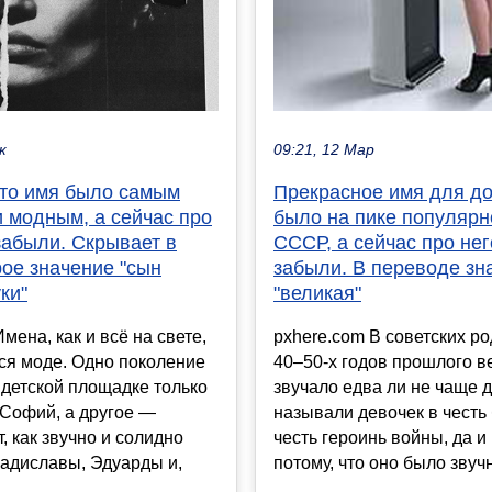
к
09:21, 12 Мар
то имя было самым
Прекрасное имя для до
 модным, а сейчас про
было на пике популярн
забыли. Скрывает в
СССР, а сейчас про нег
ое значение "сын
забыли. В переводе зн
ки"
"великая"
мена, как и всё на свете,
pxhere.com В советских р
ся моде. Одно поколение
40–50-х годов прошлого в
детской площадке только
звучало едва ли не чаще д
 Софий, а другое —
называли девочек в честь
, как звучно и солидно
честь героинь войны, да и
адиславы, Эдуарды и,
потому, что оно было звучн