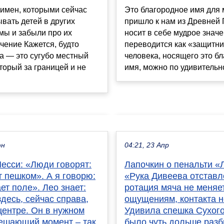
 имен, которыми сейчас
Это благородное имя для 
вать детей в других
пришло к нам из Древней 
 мы и забыли про их
носит в себе мудрое значе
чение Кажется, будто
переводится как «защитни
а — это сугубо местный
человека, носящего это б
оторый за границей и не
имя, можно по удивительно
юн
04:21, 23 Апр
есси: «Люди говорят:
Лапочкин о пенальти «
 пешком». А я говорю:
«Рука Дивеева отставл
ет поле». Лео знает:
ротация мяча не меняет
здесь, сейчас справа,
ощущениям, контакта н
центре. Он в нужном
Удивила спешка Сухого
решающий момент – так
было чуть дольше разб