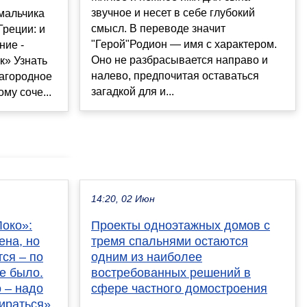
звучное и несет в себе глубокий
мальчика
смысл. В переводе значит
Греции: и
"Герой"Родион — имя с характером.
ние -
Оно не разбрасывается направо и
к» Узнать
налево, предпочитая оставаться
лагородное
загадкой для и...
му соче...
14:20, 02 Июн
Локо»:
Проекты одноэтажных домов с
ена, но
тремя спальнями остаются
ся – по
одним из наиболее
е было.
востребованных решений в
 – надо
сфере частного домостроения
ираться»