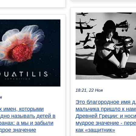
18:21, 22 Ноя
я
Это благородное имя 
х имен, которыми
мальчика пришло к нам
дно называть детей в
Древней Греции: и носи
ранах: а мы и забыли
мудрое значение - пер
дрое значение
как «защитник»