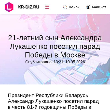
☰
KR-DIZ.RU
Поиск
Кабинет
Новости
»
21-летний сын Александра
Топ новостей
»
Лукашенко посетил парад
Победы в Москве
Рубрики
»
Опубликовано: 13:21, 10.05.2026
Правила
»
Контакт
»
Президент Республики Беларусь
Александр Лукашенко посетил парад
в честь 81-й годовщины Победы в