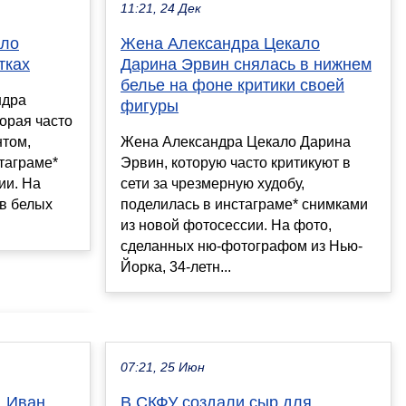
11:21, 24 Дек
ало
Жена Александра Цекало
тках
Дарина Эрвин снялась в нижнем
белье на фоне критики своей
ндра
фигуры
орая часто
нтом,
Жена Александра Цекало Дарина
таграме*
Эрвин, которую часто критикуют в
ии. На
сети за чрезмерную худобу,
 в белых
поделилась в инстаграме* снимками
из новой фотосессии. На фото,
сделанных ню-фотографом из Нью-
Йорка, 34-летн...
07:21, 25 Июн
. Иван
В СКФУ создали сыр для