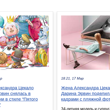
ар
18:21, 17 Мар
ксандра Цекало
Жена Александра Цек
рвин снялась в
Дарина Эрвин поделил
и в стиле "Пятого
кадрами с пляжной фо
"
34-летняя модель и супруг