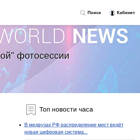
Поиск
Кабинет
лой" фотосессии
Топ новости часа
В медвузах РФ распределение мест ведёт
новая цифровая система...