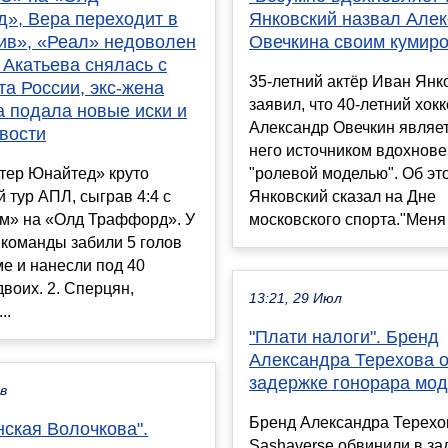
», Вера переходит в
Янковский назвал Але
ив», «Реал» недоволен
Овечкина своим кумир
 Акатьева снялась с
35-летний актёр Иван Янк
а России, экс-жена
заявил, что 40-летний хок
 подала новые иски и
Александр Овечкин являе
вости
него источником вдохнове
тер Юнайтед» круто
"ролевой моделью". Об эт
й тур АПЛ, сыграв 4:4 с
Янковский сказал на Дне
м» на «Олд Траффорд». У
московского спорта."Меня .
 команды забили 5 голов
ме и нанесли под 40
двоих. 2. Сперцян,
13:21, 29 Июл
..
"Плати налоги". Бренд
Александра Терехова 
задержке гонорара мо
ев
Бренд Александра Терехо
нская Волочкова".
Sashaverse обвинили в за