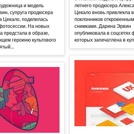
художница и модель
летнего продюсера Алекс
вин, супруга продюсера
Цекало вновь привлекла 
а Цекало, поделилась
поклонников откровенны
фотосессии. На новых
снимками. Дарина Эрвин
а предстала в образе,
опубликовала в соцсетях 
щем героиню культового
которых запечатлена в купа
тый...