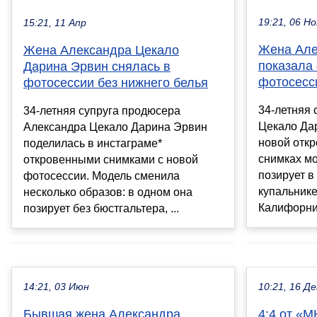
19:21, 06 Но
15:21, 11 Апр
Жена Але
Жена Александра Цекало
показала
Дарина Эрвин снялась в
фотосесс
фотосессии без нижнего белья
34-летняя 
34-летняя супруга продюсера
Цекало Да
Александра Цекало Дарина Эрвин
новой отк
поделилась в инстаграме*
снимках м
откровенными снимками с новой
позирует 
фотосессии. Модель сменила
купальнике
несколько образов: в одном она
Калифорнии
позирует без бюстгальтера, ...
14:21, 03 Июн
10:21, 16 Де
Бывшая жена Александра
4:4 от «