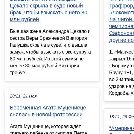
Цекало скрыла в суде новый
Траффорд
брак, чтобы взыскать с него 80
«Локомот
млн рублей
Ла Лигой,
чемпионат
Бывшая жена Александра Цекало и
Сафонова
сестра Веры Брежневой Виктория
другие но
Галушка скрыла в суде, что вышла
замуж, чтобы взыскать с экс-супруга
1. «Манчес
80 млн рублей. Из этой суммы не
закрыл 16-
менее 30 млн рублей Виктория
«Борнмуто
требуе...
Бруну 1+1,
во 2-м тай
ударов на 
Кордоба, Х.
20:21, 21 Ноя
Беременная Агата Муцениеце
снялась в новой фотосессии
18:21, 26 Ф
Агата Муцениеце, которая ждёт
"Америка
третьего ребенка от супруга Петра