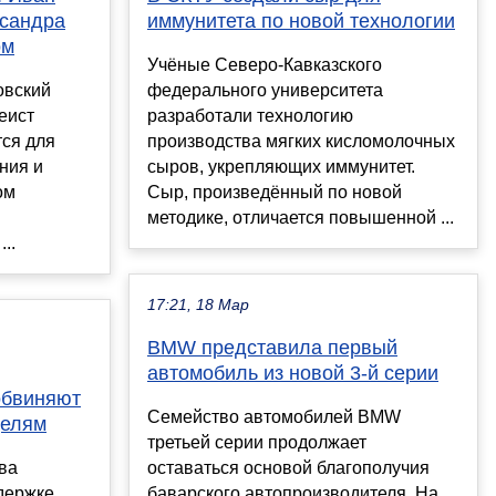
ксандра
иммунитета по новой технологии
ом
Учёные Северо-Кавказского
овский
федерального университета
кеист
разработали технологию
тся для
производства мягких кисломолочных
ния и
сыров, укрепляющих иммунитет.
ом
Сыр, произведённый по новой
методике, отличается повышенной ...
..
17:21, 18 Мар
BMW представила первый
автомобиль из новой 3-й серии
обвиняют
Семейство автомобилей BMW
делям
третьей серии продолжает
ва
оставаться основой благополучия
держке
баварского автопроизводителя. На