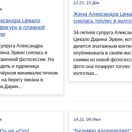
12:21, 10 Дек
я
Жена Александра Цек
ксандра Цекало
снялась топлес в колго
 фигуру в пляжной
34-летняя супруга Алекса
ии
Цекало Дарина Эрвин, кот
супруга Александра
делится эпатажным конте
рина Эрвин снялась в
опубликовала в своём инс
ровенной фотосессии. На
снимки из новой фотосесс
одель и художница
фото она позирует топлес
в чёрном минималистичном
колготках...
 на берегу океана в
.Дарин...
к
14:21, 09 Июл
МЮ» на «Олд
"Безумно вдохновляет"