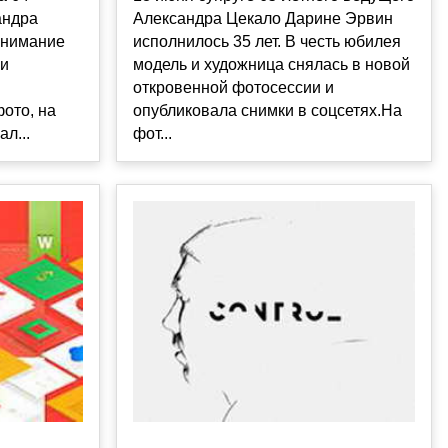
андра
Александра Цекало Дарине Эрвин
внимание
исполнилось 35 лет. В честь юбилея
ми
модель и художница снялась в новой
откровенной фотосессии и
фото, на
опубликовала снимки в соцсетях.На
л...
фот...