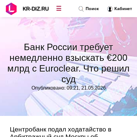
☰
KR-DIZ.RU
Поиск
Кабинет
Новости
»
Банк России требует
Топ новостей
»
немедленно взыскать €200
млрд с Euroclear. Что решил
Рубрики
»
суд
Правила
»
Опубликовано: 09:21, 21.05.2026
Контакт
»
Центробанк подал ходатайство в
Арбитражный суд Москвы об