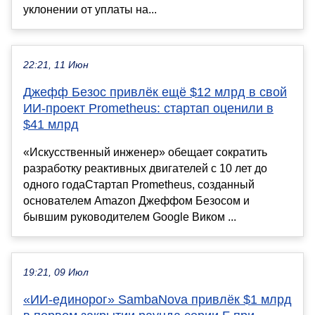
уклонении от уплаты на...
22:21, 11 Июн
Джефф Безос привлёк ещё $12 млрд в свой
ИИ-проект Prometheus: стартап оценили в
$41 млрд
«Искусственный инженер» обещает сократить
разработку реактивных двигателей с 10 лет до
одного годаСтартап Prometheus, созданный
основателем Amazon Джеффом Безосом и
бывшим руководителем Google Виком ...
19:21, 09 Июл
«ИИ-единорог» SambaNova привлёк $1 млрд