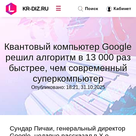
☰
KR-DIZ.RU
Поиск
Кабинет
Новости
»
Квантовый компьютер Google
Топ новостей
»
решил алгоритм в 13 000 раз
быстрее, чем современный
Рубрики
»
суперкомпьютер
Правила
»
Опубликовано: 18:21, 31.10.2025
Контакт
»
Сундар Пичаи, генеральный директор
Google, недавно рассказал в X о