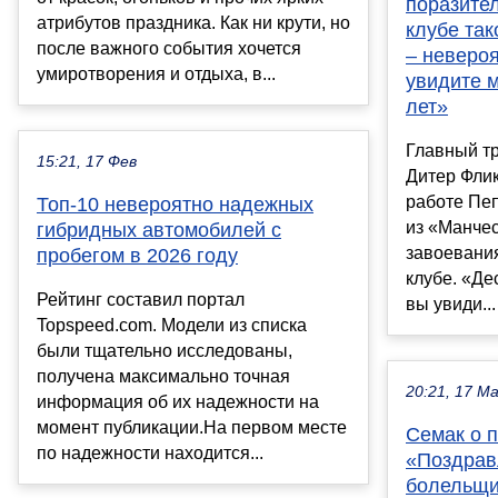
поразител
атрибутов праздника. Как ни крути, но
клубе так
после важного события хочется
– невероя
умиротворения и отдыха, в...
увидите м
лет»
Главный т
15:21, 17 Фев
Дитер Флик
работе Пе
Топ-10 невероятно надежных
из «Манче
гибридных автомобилей с
завоевания
пробегом в 2026 году
клубе. «Дес
Рейтинг составил портал
вы увиди...
Topspeed.com. Модели из списка
были тщательно исследованы,
получена максимально точная
20:21, 17 М
информация об их надежности на
момент публикации.На первом месте
Семак о 
по надежности находится...
«Поздрав
болельщи