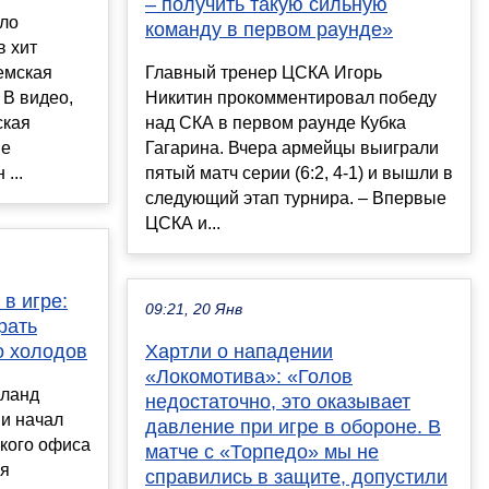
– получить такую сильную
ло
команду в первом раунде»
в хит
емская
Главный тренер ЦСКА Игорь
 В видео,
Никитин прокомментировал победу
ская
над СКА в первом раунде Кубка
ие
Гагарина. Вчера армейцы выиграли
...
пятый матч серии (6:2, 4-1) и вышли в
следующий этап турнира. – Впервые
ЦСКА и...
 в игре:
09:21, 20 Янв
рать
о холодов
Хартли о нападении
«Локомотива»: «Голов
иланд
недостаточно, это оказывает
и начал
давление при игре в обороне. В
ского офиса
матче с «Торпедо» мы не
ия
справились в защите, допустили