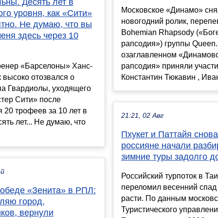
ьны. Десять лет в
Московское «Динамо» сня
ого уровня, как «Сити»
новогодний ролик, перепе
тно. Не думаю, что вы
Bohemian Rhapsody («Бог
еня здесь через 10
рапсодия») группы Queen.
озаглавленном «Динамов
ренер «Барселоны» Ханс-
рапсодия» приняли участ
 высоко отозвался о
Константин Тюкавин , Иван 
па Гвардиолы, уходящего
стер Сити» после
 20 трофеев за 10 лет в
21:21, 02 Авг
ять лет... Не думаю, что
Пхукет и Паттайя снова
россияне начали разби
зимние туры задолго д
ай
Российский турпоток в Та
переломил весенний спад 
победе «Зенита» в РПЛ:
расти. По данным москов
ляю город,
Туристического управлен
ков, вернули