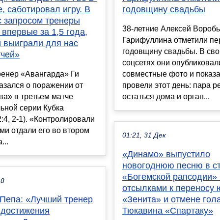
, саботировал игру. В
годовщину свадьбы
с запросом тренеры
38-летние Алексей Воробь
впервые за 1,5 года,
Гарифуллина отметили п
и выиграли для нас
годовщину свадьбы. В сво
тчей»
соцсетях они опубликовал
ренер «Авангарда» Ги
совместные фото и показа
азался о поражении от
провели этот день: пара 
а» в третьем матче
остаться дома и орган...
ьной серии Кубка
2:4, 2-1). «Контролировали
ами отдали его во втором
01:21, 31 Дек
...
«Динамо» выпустило
новогоднюю песню в с
«Богемской рапсодии»
ай
отсылками к переносу
 Пепа: «Лучший тренер
«Зенита» и отмене гол
 достижения
Тюкавина «Спартаку»