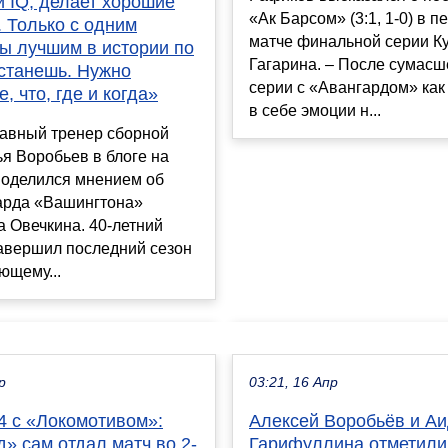
 IQ, делает хорошие
«Ак Барсом» (3:1, 1-0) в п
 Только с одним
матче финальной серии К
ты лучшим в истории по
Гагарина. – После сумас
 станешь. Нужно
серии с «Авангардом» ка
, что, где и когда»
в себе эмоции н...
авный тренер сборной
я Воробьев в блоге на
поделился мнением об
арда «Вашингтона»
 Овечкина. 40-летний
авершил последний сезон
ющему...
р
03:21, 16 Апр
4 с «Локомотивом»:
Алексей Воробьёв и А
» сам отдал матч во 2-
Гарифуллина отметили