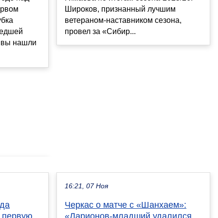
ервом
Широков, признанный лучшим
убка
ветераном-наставником сезона,
шедшей
провел за «Сибир...
к вы нашли
16:21, 07 Ноя
ида
Черкас о матче с «Шанхаем»:
 первую
«Ларионов-младший удалился