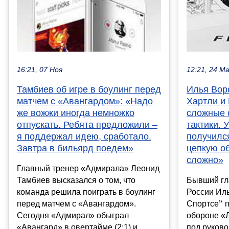
16:21, 07 Ноя
12:21, 24 М
Тамбиев об игре в боулинг перед
Илья Вор
матчем с «Авангардом»: «Надо
Хартли и
же вожжи иногда немножко
сложные 
отпускать. Ребята предложили –
тактики. 
я поддержал идею, сработало.
получилс
Завтра в бильярд поедем»
цепкую о
сложно»
Главный тренер «Адмирала» Леонид
Тамбиев высказался о том, что
Бывший гл
команда решила поиграть в боулинг
России Иль
перед матчем с «Авангардом».
Спортсе’‘ 
Сегодня «Адмирал» обыграл
обороне «Л
«Авангард» в овертайме (2:1) и
под руков