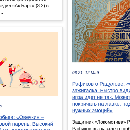
едил «Ак Барс» (3:2) в
..
06:21, 12 Май
Рафиков о Радулове: «
зажигалка. Быстро види
игра идет не так. Може
покричать на лавке, по
р
нужных эмоций»
обьев: «Овечкин –
Защитник «Локомотива» 
овой парень. Высокий
Рафиков высказался о по