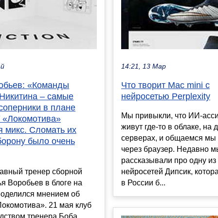
ай
14:21, 13 Мар
обьев: «Команды
Что творит Mac mini с
 Никитина – самые
нейросетью Perplexity
соперники в плане
Мы привыкли, что ИИ-асс
У «Локомотива»
живут где-то в облаке, на 
я микс. Сломать их
серверах, и общаемся мы
борону было очень
через браузер. Недавно м
рассказывали про одну из
авный тренер сборной
нейросетей Дипсик, котор
я Воробьев в блоге на
в России б...
поделился мнением об
окомотива». 21 мая клуб
одством тренера Боба