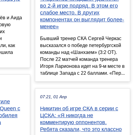
во 2-й игре подряд. В этом его
слабое место. В других
ёв и Аида
компонентах он выглядит более-
ервую
менее»
их
и
Бывший тренер СКА Сергей Черкас
ли, как
высказался о победе петербургской
решила
команды над «Шанхаем» (3:2 ОТ).
После 22 матчей команда тренера
Игоря Ларионова идет на 9-м месте в
таблице Запада с 22 баллами. «Пер...
07:21, 01 Апр
тиле
 Queen с
Никитин об игре СКА в серии с
 юбилея
ЦСКА: «Я никогда не
а
комментирую оппонентов.
Ребята сказали, что это классно