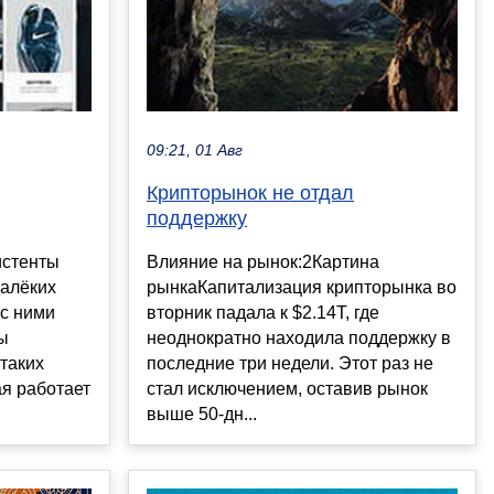
09:21, 01 Авг
Крипторынок не отдал
поддержку
истенты
Влияние на рынок:2Картина
далёких
рынкаКапитализация крипторынка во
 с ними
вторник падала к $2.14T, где
ы
неоднократно находила поддержку в
 таких
последние три недели. Этот раз не
ая работает
стал исключением, оставив рынок
выше 50-дн...