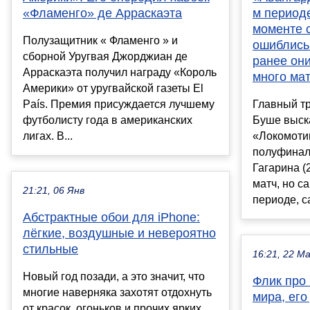
«Фламенго» де Арраскаэта
м периоде
моменте 
Полузащитник « Фламенго » и
ошиблись 
сборной Уругвая Джорджиан де
ранее он
Арраскаэта получил награду «Король
много ма
Америки» от уругвайской газеты El
País. Премия присуждается лучшему
Главный т
футболисту года в американских
Буше выск
лигах. В...
«Локомотив
полуфинал
Гагарина (
матч, но с
21:21, 06 Янв
периоде, са
Абстрактные обои для iPhone:
лёгкие, воздушные и невероятно
стильные
16:21, 22 М
Новый год позади, а это значит, что
Флик про
многие наверняка захотят отдохнуть
мира, его
от красок, огоньков и прочих ярких