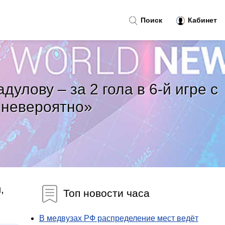
Поиск
Кабинет
улову – за 2 гола в 6-й игре с
, невероятно»
,
Топ новости часа
В медвузах РФ распределение мест ведёт