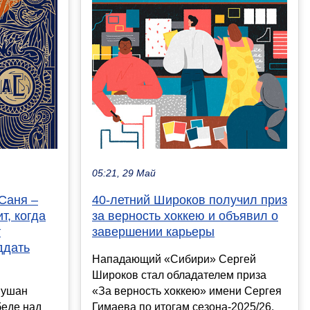
05:21, 29 Май
Саня –
40-летний Широков получил приз
т, когда
за верность хоккею и объявил о
т
завершении карьеры
ддать
Нападающий «Сибири» Сергей
Широков стал обладателем приза
Рушан
«За верность хоккею» имени Сергея
беде над
Гимаева по итогам сезона-2025/26.