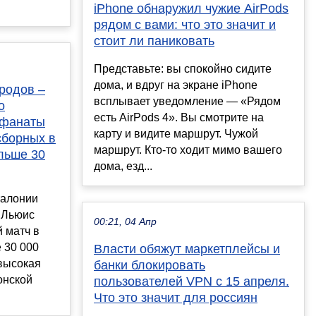
iPhone обнаружил чужие AirPods
рядом с вами: что это значит и
стоит ли паниковать
Представьте: вы спокойно сидите
дома, и вдруг на экране iPhone
родов –
всплывает уведомление — «Рядом
о
есть AirPods 4». Вы смотрите на
 фанаты
карту и видите маршрут. Чужой
сборных в
маршрут. Кто-то ходит мимо вашего
льше 30
дома, езд...
талонии
 Льюис
00:21, 04 Апр
 матч в
 30 000
Власти обяжут маркетплейсы и
высокая
банки блокировать
онской
пользователей VPN с 15 апреля.
Что это значит для россиян