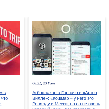
08:21, 23 Июл
м с
Агбонлахор о Гарначо в «Астон
 что
Вилле»: «Кошмар – у него эго
в
Роналду и Месси, но он не очень