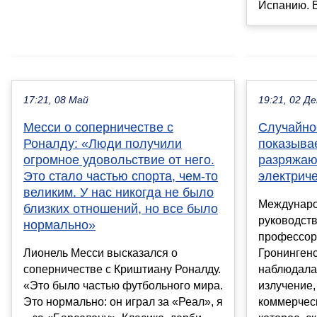
Испанию. В
17:21, 08 Май
19:21, 02 Де
Месси о соперничестве с
Случайно
Роналду: «Люди получили
показывае
огромное удовольствие от него.
разряжаю
Это стало частью спорта, чем-то
электрич
великим. У нас никогда не было
Междунаро
близких отношений, но все было
руководст
нормально»
профессор
Лионель Месси высказался о
Гронингенс
соперничестве с Криштиану Роналду.
наблюдала
«Это было частью футбольного мира.
излучение,
Это нормально: он играл за «Реал», я
коммерчес