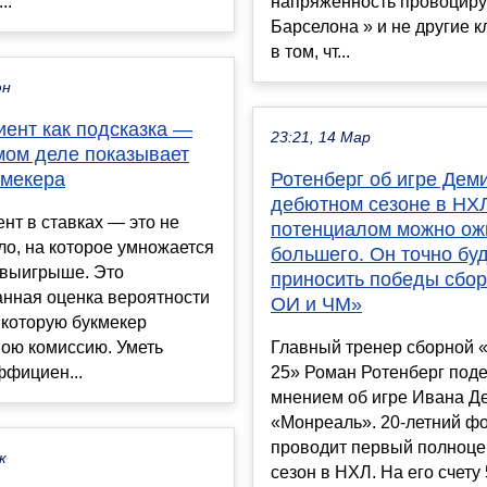
..
напряженность провоциру
Барселона » и не другие к
в том, чт...
юн
ент как подсказка —
23:21, 14 Мар
мом деле показывает
кмекера
Ротенберг об игре Дем
дебютном сезоне в НХЛ
т в ставках — это не
потенциалом можно ож
ло, на которое умножается
большего. Он точно бу
 выигрыше. Это
приносить победы сбор
анная оценка вероятности
ОИ и ЧМ»
 которую букмекер
вою комиссию. Уметь
Главный тренер сборной 
ффициен...
25» Роман Ротенберг под
мнением об игре Ивана Д
«Монреаль». 20-летний ф
проводит первый полноц
к
сезон в НХЛ. На его счету 