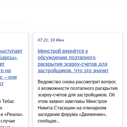
07:21, 19 Июн
выступает
Минстрой вернётся к
«Барсы»,
обсуждению поэтапного
ет
раскрытия эскроу-счетов для
то на
застройщиков. Что это значит
с – они
Ведомство снова рассмотрит вопрос
от
о возможности поэтапного раскрытия
эскроу-счетов для застройщиков. Об
р Тебас
этом заявил замглавы Минстроя
х
Никита Стасишин на пленарном
и «Реала».
заседании форума «Движение»,
 случае
сообщае...