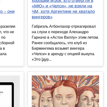
о
хороший игрок. Его отвергли в
«МЮ» и «Челси», не взяли на
о – они
ЧМ, хотя Аргентине не хватало
вингеров»
Бразилии
Габриэль Агбонлахор отреагировал
, что не
на слухи о переходе Алехандро
 по
Гарначо в «Астон Виллу» этим летом.
сборной
Ранее сообщалось, что клуб из
а в
Бирмингема возьмет вингера
нала
«Челси» в аренду с опцией выкупа.
«Это [дур...