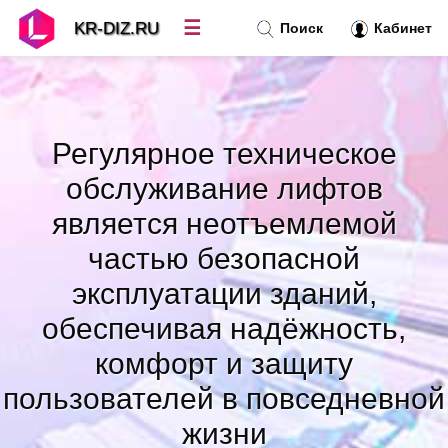
☰
KR-DIZ.RU
Поиск
Кабинет
Новости
»
Регулярное техническое
Топ новостей
»
обслуживание лифтов
является неотъемлемой
Рубрики
»
частью безопасной
Правила
эксплуатации зданий,
»
обеспечивая надёжность,
Контакт
»
комфорт и защиту
пользователей в повседневной
жизни